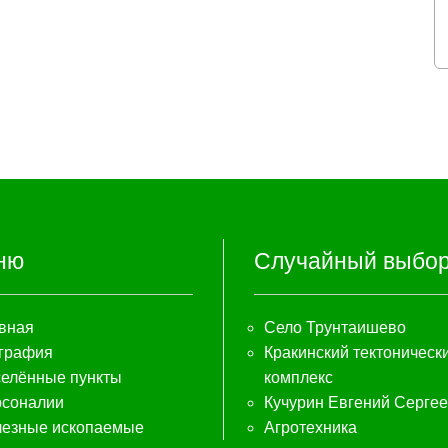
ню
Случайный выбо
вная
Село Трунтаишево
графия
Кракинский тектоническ
елённые пункты
комплекс
соналии
Кучурин Евгений Серге
езные ископаемые
Агротехника