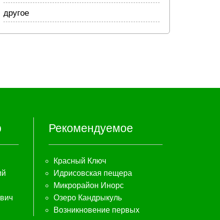
другое
р
Рекомендуемое
Красный Ключ
ий
Идрисовская пещера
Микрорайон Инорс
евич
Озеро Кандрыкуль
Возникновение первых