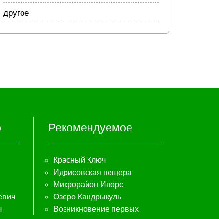
другое
р
Рекомендуемое
Красный Ключ
Идрисовская пещера
Микрорайон Инорс
евич
Озеро Кандрыкуль
ч
Возникновение первых