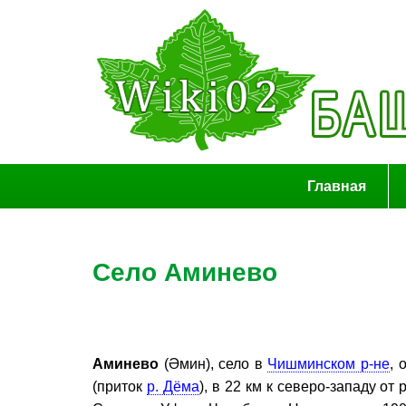
Главная
Село Аминево
Аминево
(Әмин), село в
Чишминском р-не
, 
(приток
р. Дёма
), в 22 км к северо-западу от