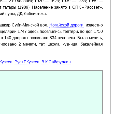
—1219 человек; 1920 — 1623; 1939 — 1283; 1959 —
т татары (1989). Население занято в СПК «Рассвет».
 пункт, ДК, библиотека.
ашкир Суби-Минской вол.
Ногайской дороги
, известно
нцелярии 1747 здесь поселились тептяри, по дог. 1750
 в 140 дворах проживало 834 человека. Была мечеть,
ровано 2 мечети, тат. школа, кузница, бакалейная
.Кузеев
,
Руст.Г.Кузеев
,
В.К.Сайфуллин
.