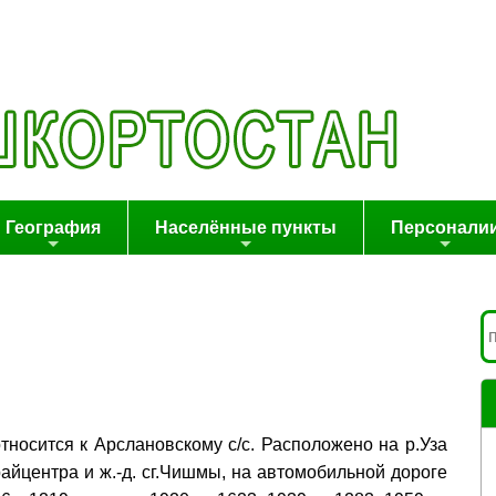
География
Населённые пункты
Персонали
относится к Арслановскому с/с. Расположено на р.Уза
 райцентра и ж.-д. сг.Чишмы, на автомобильной дороге