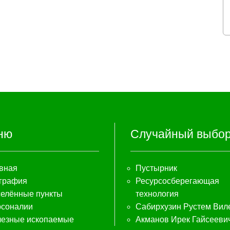
ню
Случайный выбо
вная
Пустырник
графия
Ресурсосберегающая
елённые пункты
технология
соналии
Сабирхузин Рустем Вил
езные ископаемые
Акманов Ирек Гайсееви