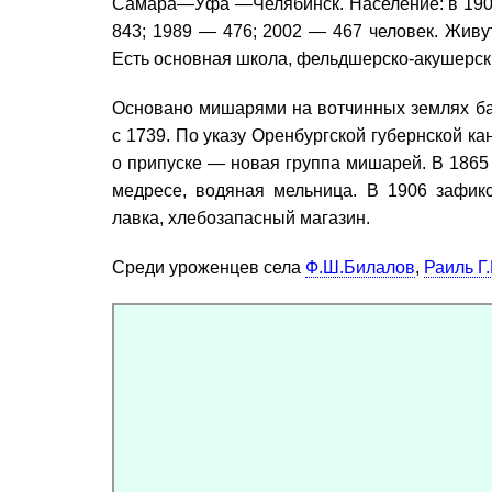
Самара—Уфа —Челябинск. Население: в 1906
843; 1989 — 476; 2002 — 467 человек. Живу
Есть основная школа, фельдшерско-акушерский
Основано мишарями на вотчинных землях б
с 1739. По указу Оренбургской губернской ка
о припуске — новая группа мишарей. В 1865
медресе, водяная мельница. В 1906 зафикси
лавка, хлебозапасный магазин.
Среди уроженцев села
Ф.Ш.Билалов
,
Раиль Г