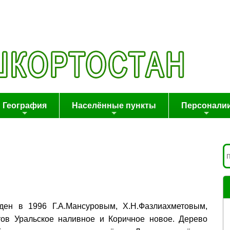
География
Населённые пункты
Персонали
ден в 1996 Г.А.Мансуровым, Х.Н.Фазлиахметовым,
ов Уральское наливное и Коричное новое. Дерево