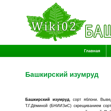
Главная
Башкирский изумруд
Башкирский изумруд
, сорт яблони. Выве
Т.Г.Дёминой (БНИИЗиС) скрещиванием сорт