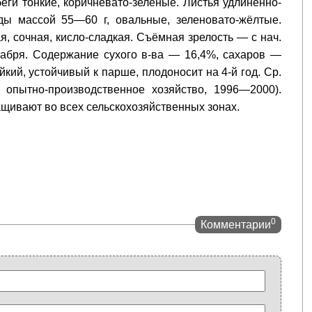
еги тонкие, коричневато-зелёные. Листья удлинённо-
ды массой 55—60 г, овальные, зеленовато-жёлтые.
ая, сочная, кисло-сладкая. Съёмная зрелость — с нач.
декабря. Содержание сухого в-ва — 16,4%, сахаров —
кий, устойчивый к парше, плодоносит на 4-й год. Ср.
 опытно-производственное хозяйство, 1996—2000).
щивают во всех сельскохозяйственных зонах.
0
Комментарии