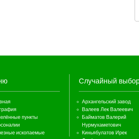
ню
Случайный выбо
вная
Архангельский завод
графия
Валеев Лек Валеевич
елённые пункты
Байматов Валерий
соналии
Нурмухаметович
езные ископаемые
Киньябулатов Ирек