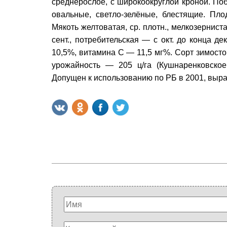
среднерослое, с широкоокруглой кроной. Поб
овальные, светло-зелёные, блестящие. Пло
Мякоть желтоватая, ср. плотн., мелкозернист
сент., потребительская — с окт. до конца 
10,5%, витамина С — 11,5 мг%. Сорт зимостой
урожайность — 205 ц/га (Кушнаренковское
Допущен к использованию по РБ в 2001, выра