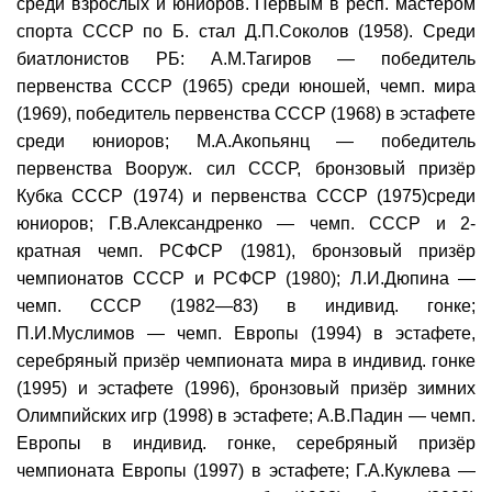
среди взрослых и юниоров. Первым в респ. мастером
спорта СССР по Б. стал Д.П.Соколов (1958). Среди
биатлонистов РБ: А.М.Тагиров — победитель
первенства СССР (1965) среди юношей, чемп. мира
(1969), победитель первенства СССР (1968) в эстафете
среди юниоров; М.А.Акопьянц — победитель
первенства Вооруж. сил СССР, бронзовый призёр
Кубка СССР (1974) и первенства СССР (1975)среди
юниоров; Г.В.Александренко — чемп. СССР и 2-
кратная чемп. РСФСР (1981), бронзовый призёр
чемпионатов СССР и РСФСР (1980); Л.И.Дюпина —
чемп. СССР (1982—83) в индивид. гонке;
П.И.Муслимов — чемп. Европы (1994) в эстафете,
серебряный призёр чемпионата мира в индивид. гонке
(1995) и эстафете (1996), бронзовый призёр зимних
Олимпийских игр (1998) в эстафете; А.В.Падин — чемп.
Европы в индивид. гонке, серебряный призёр
чемпионата Европы (1997) в эстафете; Г.А.Куклева —