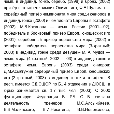
чемп. в индивид. гонке, серебр. (1998) и бронз. (2002)
призёр в эстафете зимних Олимп. игр; Ф.Е.Шульман —
серебряный призёр чемпионата мира среди юниоров в
индивид. гонке (2000) и чемпионата Европы в эстафете
(2002); М.В.Косинова — чемп. России (2001—02),
победитель и бронзовый призёр Европ. юношеских игр
(2001), серебряный призёр первенства мира (2002) в
эстафете, победитель первенства мира (3-кратный;
2003) в индивид. гонке среди девушек- М. А. Чудов —
чемп. мира (4-кратный; 2002 — 03) в индивид. гонке и
эстафете, чемп. Европы (2003) среди юниоров;
Д.М.Асылгужин серебряный призёр Европ. юношеских
игр (2-кратный; 2003) в индивид. гонке и эстафете. В
респ. имеется СДЮШОР по Б., 4 отделения в ДЮСШ, в
к-рых занимается св. 1,7 тыс. чел. (2003). С 2000
функционирует Федерация Б. РБ. С Б. связана
деятельность тренеров М.С.Алсынбаева,
В.В.Малинского, В.И.Никитина, В.В.Новожилова,