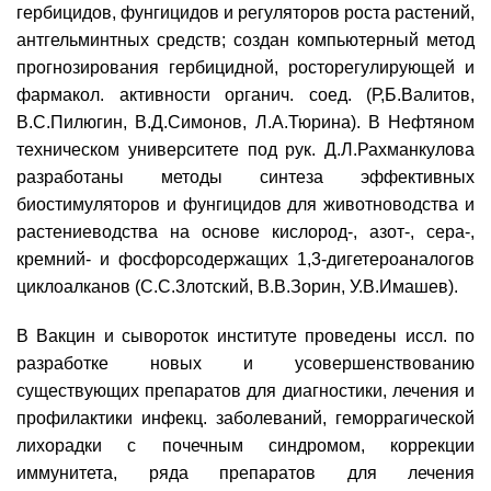
гербицидов, фунгицидов и регуляторов роста растений,
антгельминтных средств; создан компьютерный метод
прогнозирования гербицидной, росторегулирующей и
фармакол. активности органич. соед. (Р,Б.Валитов,
В.С.Пилюгин, В.Д.Симонов, Л.А.Тюрина). В Нефтяном
техническом университете под рук. Д.Л.Рахманкулова
разработаны методы синтеза эффективных
биостимуляторов и фунгицидов для животноводства и
растениеводства на основе кислород-, азот-, сера-,
кремний- и фосфорсодержащих 1,3-дигетероаналогов
циклоалканов (С.С.3лотский, В.В.Зорин, У.В.Имашев).
В Вакцин и сывороток институте проведены иссл. по
разработке новых и усовершенствованию
существующих препаратов для диагностики, лечения и
профилактики инфекц. заболеваний, геморрагической
лихорадки с почечным синдромом, коррекции
иммунитета, ряда препаратов для лечения