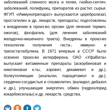
заболеваний спинного мозга и почек, гнойно-септич.
заболеваний, полифункц. препаратов из растит. сырья.
ФГУП «Иммунопрепарат» выпускаются церебролизат,
простатилен и др. лекарств. препараты; подготовлены
к внедрению в произ-во орозин (для лечения термич.
ожогов), фосфагель (для лечения заболеваний
желудочно-кишечного тракта). Внедрены в произ-во
технологии получения гиста-, иммуно- и
тригистаглобулина. В 1971 впервые в СССР было
освоено произ-во интерферона. ОАО «УфаВита»
выпускает витаминные препараты (аскорбиновая и
никотиновая к-ты, аэровит, декамевит и др.),
болеутоляющие (анальгин, парацетамол и др.),
сердечно-сосудистые и спазмолитич. (валидол, дибазол
и др.), улучшающие энергетич. обмен (гидрохлорид
кокарбоксилазы) и др. лекарств. средства.