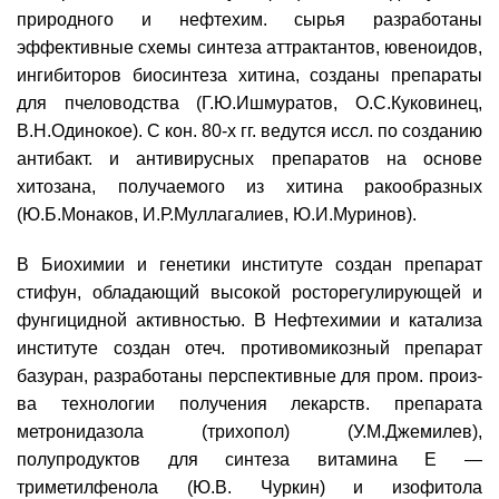
природного и нефтехим. сырья разработаны
эффективные схемы синтеза аттрактантов, ювеноидов,
ингибиторов биосинтеза хитина, созданы препараты
для пчеловодства (Г.Ю.Ишмуратов, О.С.Куковинец,
В.Н.Одинокое). С кон. 80-х гг. ведутся иссл. по созданию
антибакт. и антивирусных препаратов на основе
хитозана, получаемого из хитина ракообразных
(Ю.Б.Монаков, И.Р.Муллагалиев, Ю.И.Муринов).
В Биохимии и генетики институте создан препарат
стифун, обладающий высокой росторегулирующей и
фунгицидной активностью. В Нефтехимии и катализа
институте создан отеч. противомикозный препарат
базуран, разработаны перспективные для пром. произ-
ва технологии получения лекарств. препарата
метронидазола (трихопол) (У.М.Джемилев),
полупродуктов для синтеза витамина Е —
триметилфенола (Ю.В. Чуркин) и изофитола