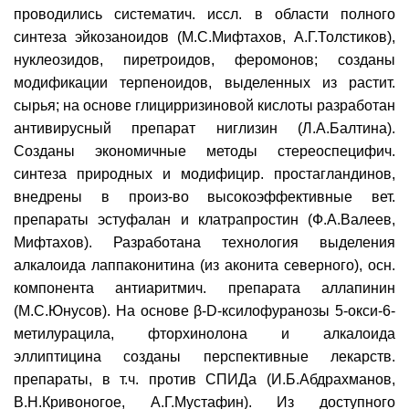
проводились систематич. иссл. в области полного
синтеза эйкозаноидов (М.С.Мифтахов, А.Г.Толстиков),
нуклеозидов, пиретроидов, феромонов; созданы
модификации терпеноидов, выделенных из растит.
сырья; на основе глицирризиновой кислоты разработан
антивирусный препарат ниглизин (Л.А.Балтина).
Созданы экономичные методы стереоспецифич.
синтеза природных и модифицир. простагландинов,
внедрены в произ-во высокоэффективные вет.
препараты эстуфалан и клатрапростин (Ф.А.Валеев,
Мифтахов). Разработана технология выделения
алкалоида лаппаконитина (из аконита северного), осн.
компонента антиаритмич. препарата аллапинин
(М.С.Юнусов). На основе β-D-ксилофуранозы 5-окси-6-
метилурацила, фторхинолона и алкалоида
эллиптицина созданы перспективные лекарств.
препараты, в т.ч. против СПИДа (И.Б.Абдрахманов,
В.Н.Кривоногое, А.Г.Мустафин). Из доступного