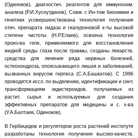
(Одиноков), диагностич. реагентов для иммунохим.
анализа (Р.И.Хуснутдинов). Совм. с Ин-том биохимии и
генетики усовершенствована технология получения
отеч. препарата лидаза и гиалуроновой к-ты высокой
степени чистоты (Н.Р.Елаев), освоена технология
произ-ва геля, применяемого для восстановления
жидкой среды глаза после травмы, созданы лекарств.
средства для лечения ряда нервных болезней,
остеохондроза, опоясывающего лишая и заболеваний,
вызванных вирусом герпеса (С.А.Башкатов). С 1996
проводятся иссл. по выделению, идентификации и синт.
трансформациям экдистероидов, получаемых из
растит. сырья и используемых для создания
эффективных препаратов для медицины и с. х-ва
(У.А.Балтаев, Одиноков).
В Гербицидов и регуляторов роста растений институте
разработаны технологии получения высоко-качеств.