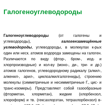
Галогеноуглеводороды
Галогеноуглеводороды
(от галогены и
углеводороды),
галогензамещённые
углеводороды
, углеводороды, в молекулах к-рых
один или неск. атомов водорода замещены на галоген.
Различаются по виду (фтор-, бром-, иод- и
хлорпроизводные) и кол-ву (моно-, ди-, три- и др.)
атомов галогенов, углеводородному радикалу (алкил-,
алкенил-, арил-, циклоалкилгалогениды), строению
молекулы (симметричные и несимметричные Г., цис- и
транс-изомеры). Представляют собой газообразные
(фторметан, хлорметан), жидкие (хлорбензол,
хлороформ) и тв. (гексахлорэтан, тетрахлорбензол) в-