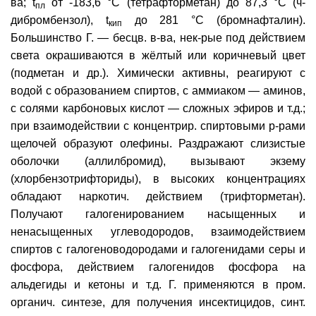
ва; t
от -183,6 °C (тетрафторметан) до 87,3 °C (ч-
пл
дибромбензол), t
до 281 °C (бромнафталин).
кип
Большинство Г. — бесцв. в-ва, нек-рые под действием
света окрашиваются в жёлтый или коричневый цвет
(подметан и др.). Химически активны, реагируют с
водой с образованием спиртов, с аммиаком — аминов,
с солями карбоновых кислот — сложных эфиров и т.д.;
при взаимодействии с концентрир. спиртовыми р-рами
щелочей образуют олефины. Раздражают слизистые
оболочки (аллилбромид), вызывают экзему
(хлорбензотрифториды), в высоких концентрациях
обладают наркотич. действием (трифторметан).
Получают галогенированием насыщенных и
ненасыщенных углеводородов, взаимодействием
спиртов с галогеноводородами и галогенидами серы и
фосфора, действием галогенидов фосфора на
альдегиды и кетоны и т.д. Г. применяются в пром.
органич. синтезе, для получения инсектицидов, синт.