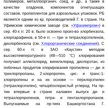
полимеров, металлоорганич. соед. и др., а также в
качестве хладонов, компонентов огнетушащих
составов, пропеллентов для аэрозольных упаковок. РБ
является одним из кр. производителей Г. в стране. На
Уфимском химическом заводе (см.
«Уфахимпром»
) в
сер. 40-х гг. 20 в. было освоено произ-во хлорбензола,
хлорпарафинов, в 50-е гг. — три- и тетрахлорэтиленов,
дихлорбензола (см.
Хлорорганические соединения
). С
сер. 60-х гг. в ЗАО «Каустик» методом
высокотемпературного (48—510 °C) хлорирования
получают аллилхлорид, винилхлорид, дихлорэтан, из
побочных продуктов хлорирования пропилена — ди- и
трихлорпропаны, 2-хлорпропен, цис- и транс-1-
хлорпропены и на их основе — перхлорэтилен
(тетрахлорэтилен), четырёххлористый углерод. На пр-
тии впервые в стране налажен выпуск ди- и
тетрахлорпропенов, тетра- и пентахлорпропанов.
Выпускаемые на пр-тиях Башкортостана Г.