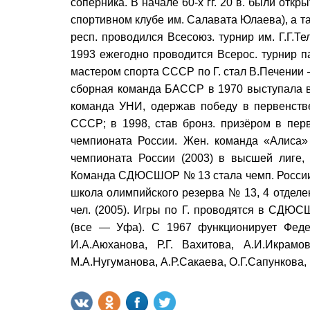
соперника. В начале 60-х гг. 20 в. были отк
спортивном клубе им. Салавата Юлаева), а так
респ. проводился Всесоюз. турнир им. Г.Г.
1993 ежегодно проводится Всерос. турнир п
мастером спорта СССР по Г. стал В.Печении
сборная команда БАССР в 1970 выступала 
команда УНИ, одержав победу в первенств
СССР; в 1998, став бронз. призёром в пер
чемпионата России. Жен. команда «Алиса»
чемпионата России (2003) в высшей лиге, 
Команда СДЮСШОР № 13 стала чемп. России (
школа олимпийского резерва № 13, 4 отделен
чел. (2005). Игры по Г. проводятся в СДЮ
(все — Уфа). С 1967 функционирует Федер
И.А.Аюханова, Р.Г. Вахитова, А.И.Икрамо
М.А.Нугуманова, А.Р.Сакаева, О.Г.Сапункова, 