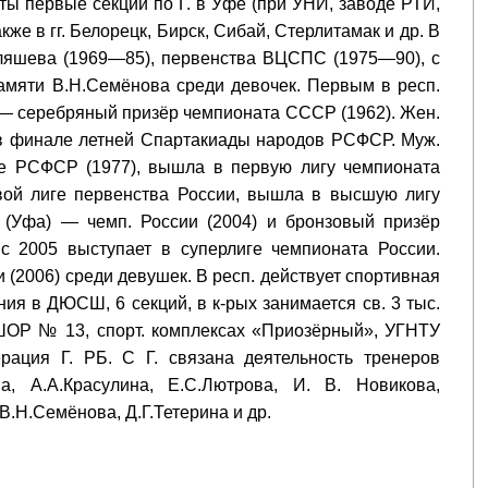
рыты первые секции по Г. в Уфе (при УНИ, заводе РТИ,
же в гг. Белорецк, Бирск, Сибай, Стерлитамак и др. В
Теляшева (1969—85), первенства ВЦСПС (1975—90), с
амяти В.Н.Семёнова среди девочек. Первым в респ.
 — серебряный призёр чемпионата СССР (1962). Жен.
в финале летней Спартакиады народов РСФСР. Муж.
е РСФСР (1977), вышла в первую лигу чемпионата
вой лиге первенства России, вышла в высшую лигу
 (Уфа) — чемп. России (2004) и бронзовый призёр
с 2005 выступает в суперлиге чемпионата России.
2006) среди девушек. В респ. действует спортивная
ия в ДЮСШ, 6 секций, в к-рых занимается св. 3 тыс.
СШОР № 13, спорт. комплексах «Приозёрный», УГНТУ
ация Г. РБ. С Г. связана деятельность тренеров
ва, А.А.Красулина, Е.С.Лютрова, И. В. Новикова,
В.Н.Семёнова, Д.Г.Тетерина и др.