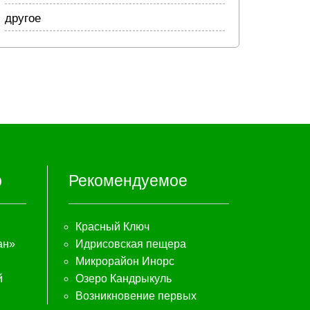
другое
р
Рекомендуемое
Красный Ключ
ан»
Идрисовская пещера
Микрорайон Инорс
й
Озеро Кандрыкуль
Возникновение первых