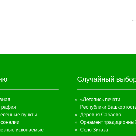
ню
Случайный выбо
вная
«Летопись печати
графия
Республики Башкортост
елённые пункты
Деревня Сабаево
соналии
Орнамент традиционны
езные ископаемые
Село Зигаза