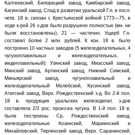
Калтеевский, Белорецкий завод, Камбарский завод,
Кагинский завод. Спад в развитии уральской Г.п. в посл.
четв. 18 в. связан с Крестьянской войной 1773—75, в
ходе к-рой 26 з-дов было разрушено полностью (мн. не
были восстановлены), 21 — частично. Ущерб Г.п.
составил более 2 млн. рублей. К кон. 18 в. было
построено 10 частных заводов (5 железоделательных, 4
чугуноплавильных и железоделательных, I
медеплавильный): Узянский завод, Миасский завод,
Минский завод, Артинский завод, Нижний Симский,
Миньярский завод, чугуноплавильный и
железоделательный Молебский, Кусинский завод,
Атигский завод, Верх. Рождественский з-д. Во 2-й пол.
18 в. продукция уральских железоделат. з-дов
составляла 2/3 рос. произ-ва чугуна. В 1-й пол. 19 в.
были построены Ср. Рождественский завод,
железоделательные Козинский, Мариинский и
Михайловский, Тирлянский завод, Верх. Саранинский,