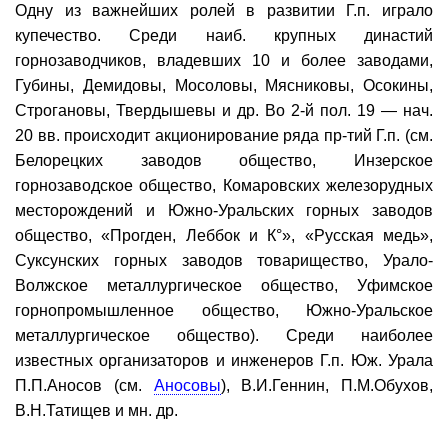
Одну из важнейших ролей в развитии Г.п. играло
купечество. Среди наиб. крупных династий
горнозаводчиков, владевших 10 и более заводами,
Губины, Демидовы, Мосоловы, Мясниковы, Осокины,
Строгановы, Твердышевы и др. Во 2-й пол. 19 — нач.
20 вв. происходит акционирование ряда пр-тий Г.п. (см.
Белорецких заводов общество, Инзерское
горнозаводское общество, Комаровских железорудных
месторождений и Южно-Уральских горных заводов
общество, «Прогден, Леббок и К°», «Русская медь»,
Суксунских горных заводов товарищество, Урало-
Волжское металлургическое общество, Уфимское
горнопромышленное общество, Южно-Уральское
металлургическое общество). Среди наиболее
известных организаторов и инженеров Г.п. Юж. Урала
П.П.Аносов (см.
Аносовы
), В.И.Геннин, П.М.Обухов,
В.Н.Татищев и мн. др.