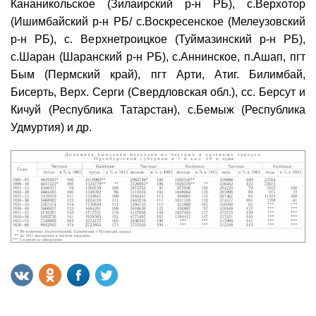
Кананикольское (Зилаирский р-н РБ), с.Верхотор
(Ишимбайский р-н РБ/ с.Воскресенское (Мелеузовский
р-н РБ), с. Верхнетроицкое (Туймазинский р-н РБ),
с.Шаран (Шаранский р-н РБ), с.Аннинское, п.Ашап, пгт
Бым (Пермский край), пгт Арти, Атиг. Билимбай,
Бисерть, Верх. Серги (Свердловская обл.), сс. Берсут и
Кичуй (Республика Татарстан), с.Бемыж (Республика
Удмуртия) и др.