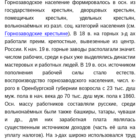
Горнозаводское население формировалось в осн. из
государственных крестьян, дворцовых крестьян,
помещичьих крестьян, удельных крестьян,
вольнонаёмных из разл. соц. категорий населения (см.
Горнозаводские крестьяне
). В 18 в. на горных з-д ах
работали преим. крепостные, вывезенные из центр.
России. К нач. 19 в. горные заводы располагали значит.
числом рабочих, среди к-рых уже выделялись династии
мастеровых и работных людей. В 19 в. осн. источником
пополнения рабочей силы стало естеств.
воспроизводство горнозаводского населения, числ. к-
рого в Оренбургской губернии возросла с 23 тыс. душ
муж. пола в нач. века до 70 тыс. душ муж. пола к 1860.
Осн. массу работников составляли русские, среди
вольнонаёмных были также башкиры, татары, чуваши
и др., для них заработная плата являлась
существенным источником доходов (часть её шла на
уплату налогов). На з-дах широко использовался труд