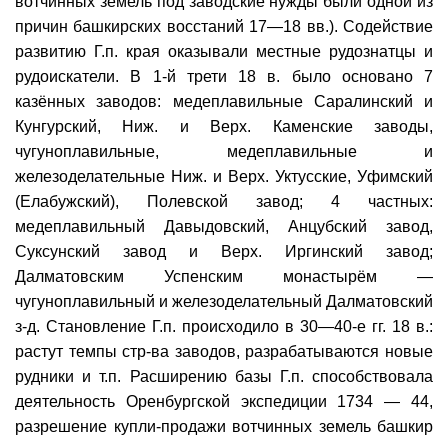
вотчинных земель под заводские нужды были одной из
причин башкирских восстаний 17—18 вв.). Содействие
развитию Г.п. края оказывали местные рудознатцы и
рудоискатели. В 1-й трети 18 в. было основано 7
казённых заводов: медеплавильные Саралинский и
Кунгурский, Ниж. и Верх. Каменские заводы,
чугуноплавильные, медеплавильные и
железоделательные Ниж. и Верх. Уктусские, Уфимский
(Елабужский), Полевской завод; 4 частных:
медеплавильный Давыдовский, Анцубский завод,
Суксунский завод и Верх. Иргинский завод;
Далматовским Успенским монастырём —
чугуноплавильный и железоделательный Далматовский
з-д. Становление Г.п. происходило в 30—40-е гг. 18 в.:
растут темпы стр-ва заводов, разрабатываются новые
рудники и т.п. Расширению базы Г.п. способствовала
деятельность Оренбургской экспедиции 1734 — 44,
разрешение купли-продажи вотчинных земель башкир