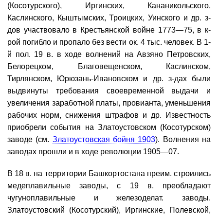
(Косотурского), Иргинских, Кананикольского,
Каслинского, Кыштымских, Троицких, Уинского и др. з-
дов участвовало в Крестьянской войне 1773—75, в к-
рой погибло и пропало без вести ок. 4 тыс. человек. В 1-
й пол. 19 в. в ходе волнений на Авзяно Петровских,
Белорецком, Благовещенском, Каслинском,
Тирлянском, Юрюзань-Ивановском и др. з-дах были
выдвинуты требования своевременной выдачи и
увеличения заработной платы, провианта, уменьшения
рабочих норм, снижения штрафов и др. Известность
приобрели события на Златоустовском (Косотурском)
заводе (см.
Златоустовская бойня 1903
). Волнения на
заводах прошли и в ходе революции 1905—07.
В 18 в. на территории Башкортостана преим. строились
медеплавильные заводы, с 19 в. преобладают
чугуноплавильные и железоделат. заводы.
Златоустовский (Косотурский), Иргинские, Полевской,