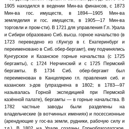
1905 находился в ведении Мин-ва финансов, с 1873
Мин-ва гос. имуществ, в 1894—1905 Мин-ва
земледелия и гос. имуществ, в 1905—17 Мин-ва
торговли и пром-сти). В 1721 для управления Г.п. Урала
и Сибири образовано Сиб. высш. горное начальство (в
1723 переведено из г.Кунгур в г. Екатеринбург и
переименовано в Сиб. обер-бергамт), ему подчинялись
Кунгурское и Казанское горные начальства (с 1725
бергамты), с 1724 Нерчинский и с 1725 Пермский
бергамты. В 1734 Сиб. обер-бергамт был
переименован в Канцелярию гл. правления сиб. и
казанских з-дов (упразднена в 1802; в 1783—97
называлась Горной экспедицией при Пермской
казённой палате), бергамты — в горные начальства. В
1782 частные заводы были разделены на
владельческие (в вотчинных имениях) и посессионные
(арендующие у гос-ва земли, рудники, рабочую силу и
т.д.). В 1802 на Урале созданы Горноблагодатское,