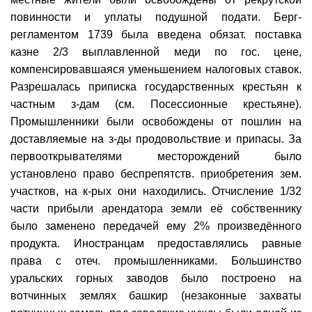
повинности и уплаты подушной подати. Берг-
регламентом 1739 была введена обязат. поставка
казне 2/3 выплавленной меди по гос. цене,
компенсировавшаяся уменьшением налоговых ставок.
Разрешалась приписка государственных крестьян к
частным з-дам (см. Посессионные крестьяне).
Промышленники были освобождены от пошлин на
доставляемые на з-ды продовольствие и припасы. За
первооткрывателями месторождений было
установлено право беспрепятств. приобретения зем.
участков, на к-рых они находились. Отчисление 1/32
части прибыли арендатора земли её собственнику
было заменено передачей ему 2% произведённого
продукта. Иностранцам предоставлялись равные
права с отеч. промышленниками. Большинство
уральских горных заводов было построено на
вотчинных землях башкир (незаконные захваты