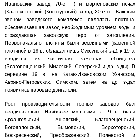
Ивановский завод, 70-е гг.) и мартеновских печах
[Златоустовский (Косотурский) завод, 80-е гг.]. Важным
звеном заводского комплекса являлась плотина,
обеспечивавшая завод необходимым уровнем воды и
ограждавшая заводскую терр. от затопления.
Первоначально плотины были земляными (каменной
плотиной в 18 в. обладал лишь Суксунский з-д), к 19 в.
вводится их частичная каменная облицовка
(Благовещенский. Миасский, Северский и др. з-ды). В
середине 19 в. на Катав-Ивановском, Узянском,
Авзяно-Петровских, Симском, затем на др. з-дах
появились паровые двигатели.
Рост производительности горных заводов был
неодинаковым. Наиболее мощными к 19 в. были
Архангельский, Ашапский, Благовещенский,
Богоявленский, Бымовский, Верхоторский,
Воскресенский, Преображенский, Полевской и