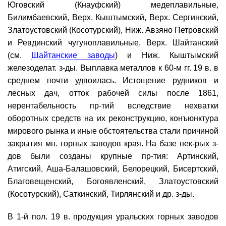
Юговский (Кнауфский) медеплавильные,
Билимбаевский, Верх. Кыштымский, Верх. Сергинский,
Златоустовский (Косотурский), Ниж. Авзяно Петровский
и Ревдинский чугуноплавильные, Верх. Шайтанский
(см.
Шайтанские заводы
) и Ниж. Кыштымский
железоделат. з-ды. Выплавка металлов к 60-м гг. 19 в. в
среднем почти удвоилась. Истощение рудников и
лесных дач, отток рабочей силы после 1861,
нерентабельность пр-тий вследствие нехватки
оборотных средств на их реконструкцию, конъюнктура
мирового рынка и иные обстоятельства стали причиной
закрытия мн. горных заводов края. На базе нек-рых з-
дов были созданы крупные пр-тия: Артинский,
Атигский, Аша-Балашовский, Белорецкий, Бисертский,
Благовещенский, Богоявленский, Златоустовский
(Косотурский), Саткинский, Тирлянский и др. з-ды.
В 1-й пол. 19 в. продукция уральских горных заводов