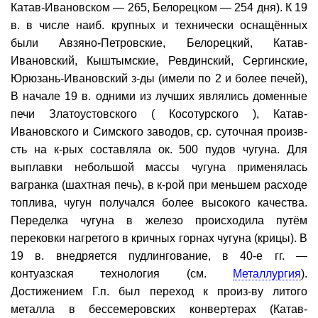
Катав-Ивановском — 265, Белорецком — 254 дня). К 19
в. в числе наиб. крупных и технически оснащённых
были Авзяно-Петровские, Белорецкий, Катав-
Ивановский, Кыштымские, Ревдинский, Сергинские,
Юрюзань-Ивановский з-ды (имели по 2 и более печей),
В начале 19 в. одними из лучших являлись доменные
печи Златоустовского ( Косотурского ), Катав-
Ивановского и Симского заводов, ср. суточная произв-
сть на к-рых составляла ок. 500 пудов чугуна. Для
выплавки небольшой массы чугуна применялась
вагранка (шахтная печь), в к-рой при меньшем расходе
топлива, чугун получался более высокого качества.
Переделка чугуна в железо происходила путём
перековки нагретого в кричных горнах чугуна (крицы). В
19 в. внедряется пудлингование, в 40-е гг. —
контуазская технология (см.
Металлургия
).
Достижением Г.п. был переход к произ-ву литого
металла в бессемеровских конвертерах (Катав-