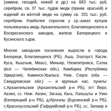
(замков, гвоздей, ножей и др.) на 683 тыс. руб.
серебром, св. 37 тыс. пудов меди (преим. красной) и
изделий из жёлтой меди на сумму св. 331 тыс. руб.
серебром. Наиболее спросом у ср.-азиат. купцов
пользовалась медь Архангельского, Благовещенского и
Воскресенского заводов, железо Белорецкого и
Кусинского з-дов.
Многие заводские поселения выросли в города
Белорецк, Благовещенск (РБ), Аша, Златоуст, Касли,
Куса, Кыштым, Миасс, Миньяр, Нязепетровск, Сатка
(все — Челябинская обл.), Камбарка (Республика
Удмуртия), Каменск-Уральск, Ниж. Серги (оба —
Свердловская обл.) — и крупные нас. пункты:
с.Архангельское (Архангельский р-н РБ), пгт Верх.
Авзян, сс. Ниж. Авзян, Зигаза, Кага, Лапышты и Узян
(Белорецкий р-н РБ), д.Иргизлы (Бурзянский р-н РБ),
с.Красноусольский (Гафурийский р-н РБ), сс. Зилаир и