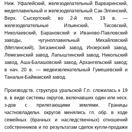
Ниж. Уфалейский, железоделательный Варваринский,
медеплавильный и железоделательный Сак-Элгинский,
Верх. Сысертский; во 2-й пол. 19 в. —
железоделательные Ильинский, Тисовский,
Николаевский, Барановский и Иваново-Павловский
заводы, чугуноплавильный Михайловский
(Метлинский), Зигазинский завод, Инзерский завод,
Лемезинский завод, Лапыштинский завод, Никольский
завод, Аша-Балашовский завод, Архангельский завод;
в нач. 20 в. — медеизвлекательный Гумешевский и
Таналык-Баймакский завод.
Производств. структура уральской Г.п. сложилась к 19
в. в виде системы округов, включавших один или неск.
з-дов с прилегающими землями. Границы
частновладельч. округов менялись гл. обр. в ходе
семейных (брачных и наследственных) отношений
собственников и по результатам сделок купли-продажи