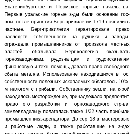
Екатеринбургское и Пермское горные начальства.
Первые уральские горные з-ды были основаны гос-
вом, после принятия Берг-привилегии 1719 появились
частные. Берг-привилегия гарантировала право
наследств. собственности на рудники и заводы,
ограждала промышленников от произвола местных
властей, обязывала Берг-коллегию оказывать
горнозаводчикам, рудознатцам и рудоискателям
финансовую и техн. помощь, давала право свободного
сбыта металла. Использование находившихся в гос.
собственности полезных ископаемых облагалось 10%-
м налогом с прибыли. Собственнику земли, на к-рой
находилось месторождение, принадлежало предпочтит.
право его разработки и горнозаводского стр-ва;
землевладельцу полагалась также 1/32 часть прибыли
промышленника-арендатора. До сер. 18 в. мастеровые
и работные люди, а также работавшие на з-дах
местные жители были освобождены от рекрутской