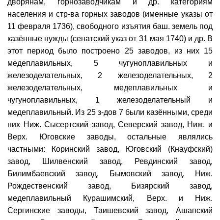
дворянам, горнозаводчикам и др. категориям
населения и стр-ва горных заводов (именные указы от
11 февраля 1736), свободного изъятия баш. земель под
казённые нужды (сенатский указ от 31 мая 1740) и др. В
этот период было построено 25 заводов, из них 15
медеплавильных, 5 чугуноплавильных и
железоделательных, 2 железоделательных, 2
железоделательных, медеплавильных и
чугуноплавильных, 1 железоделательный и
медеплавильный. Из 25 з-дов 7 были казёнными, среди
них Ниж. Сысертский завод, Северский завод, Ниж. и
Верх. Юговские заводы, остальные являлись
частными: Коринский завод, Юговский (Кнауфский)
завод, Шилвенский завод, Ревдинский завод,
Билимбаевский завод, Бымовский завод, Ниж.
Рождественский завод, Бизярский завод,
медеплавильный Курашимский, Верх. и Ниж.
Сергинские заводы, Таишевский завод, Ашапский