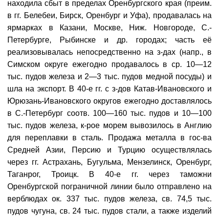
находила сбыт в пределах Оренбургского края (преим.
в гг. Белебеи, Бирск, Оренбург и Уфа), продавалась на
ярмарках в Казани, Москве, Ниж. Новгороде, С.-
Петербурге, Рыбинске и др. городах; часть её
реализовывалась непосредственно на з-дах (напр., в
Симском округе ежегодно продавалось в ср. 10—12
тыс. пудов железа и 2—3 тыс. пудов медной посуды) и
шла на экспорт. В 40-е гг. с з-дов Катав-Ивановского и
Юрюзань-Ивановского округов ежегодно доставлялось
в С.-Петербург соотв. 100—160 тыс. пудов и 10—100
тыс. пудов железа, к-рое морем вывозилось в Англию
для переплавки в сталь. Продажа металла в гос-ва
Средней Азии, Персию и Турцию осуществлялась
через гг. Астрахань, Бугульма, Мензелинск, Оренбург,
Таганрог, Троицк. В 40-е гг. через таможни
Оренбургской пограничной линии было отправлено на
верблюдах ок. 337 тыс. пудов железа, св. 74,5 тыс.
пудов чугуна, св. 24 тыс. пудов стали, а также изделий