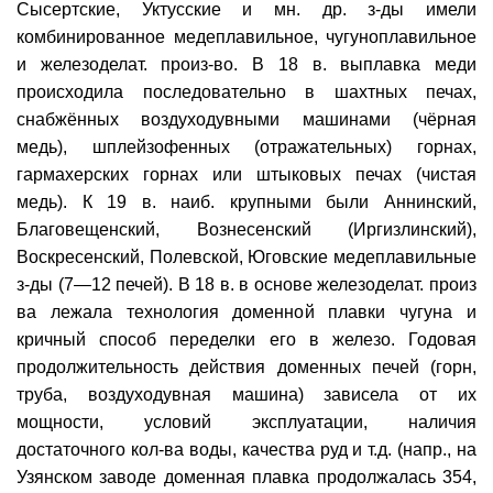
Сысертские, Уктусские и мн. др. з-ды имели
комбинированное медеплавильное, чугуноплавильное
и железоделат. произ-во. В 18 в. выплавка меди
происходила последовательно в шахтных печах,
снабжённых воздуходувными машинами (чёрная
медь), шплейзофенных (отражательных) горнах,
гармахерских горнах или штыковых печах (чистая
медь). К 19 в. наиб. крупными были Аннинский,
Благовещенский, Вознесенский (Иргизлинский),
Воскресенский, Полевской, Юговские медеплавильные
з-ды (7—12 печей). В 18 в. в основе железоделат. произ
ва лежала технология доменной плавки чугуна и
кричный способ переделки его в железо. Годовая
продолжительность действия доменных печей (горн,
труба, воздуходувная машина) зависела от их
мощности, условий эксплуатации, наличия
достаточного кол-ва воды, качества руд и т.д. (напр., на
Узянском заводе доменная плавка продолжалась 354,