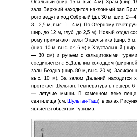
Овальный (шир. 15 м, выс. 4 м), Храм (шир. 18 
зала Верхний находится наклонный зал Брил
рого ведут в ход Озёрный (дл. 30 м, шир. 2—4 
3—3,5 м, выс. 1—4 м). По Озёрному течёт руче
шир. до 12 м, глуб. до 2,5 м). Новый отдел со
рому примыкают залы Отшельника (шир. 5 м,
(шир. 10 м, выс. ок. 6 м) и Хрустальный (шир.
— 30 см) и ручьём с кальцитовыми гурами.
соединяется с Б.Дальним колодцем (шириной 
залы Бездна (шир. 80 м, выс. 20 м), Засифонн
выс. 10 м). За залом Дальний находится хо
протекает Шульган. Температура в пещере 6—7
— летучие мыши. В каменном веке пещера
святилища (см.
Шульган-Таш
), в залах Рисун
является объектом туризма.