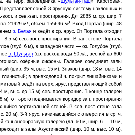
а, на терр. заповедника «
Шульган-Таш
». Карстовая,
. Представляет собой 3-ярусную систему наклонных и
вост. и сев.-зап. простирания. Дл. 2885 м, ср. шир. 7
2
3
 пл. 21929 м
, объём 155696 м
. Вход Портал (шир. 48
ровнем
р. Белая
и ведёт в ср. ярус. От Портала отходит
5—8,5 м) сев.-вост. простирания. В зап. стене Портала
лое (глуб. 6 м), в западной части — оз. Голубое (глуб.
нное
р. Шульган
(ср. расход воды 50 л/с, весной до 600
ногочисл. озёрные сифоны. Галерея соединяет залы
ый (шир. 35 м, выс. 15 м), Знаков (шир. 18 м, выс. 14
еи глинистый; в привходовой ч. покрыт лишайниками и
агмитовый ведёт на верх. ярус, представляющий собой
4 м, выс. до 15 м) сев. простирания. В конце галереи
8 м), от к-рого поднимается коридор зап. простирания
вающийся вертикальной стеной. В сев.-вост. стене зала
. 20 м). 3-й ярус, начинающийся с отверстия в ср. ч.
ой каньонообразную галерею (дл. 60 м, шир. 6 — 10 м,
ереходит в залы Акустический (шир. 10 м, выс. 10 м),