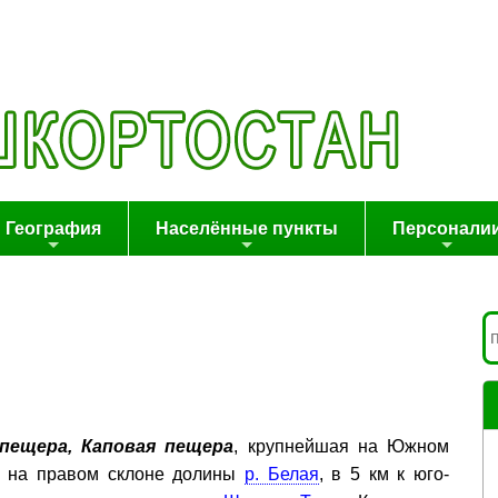
География
Населённые пункты
Персонали
пещера, Каповая пещера
, крупнейшая на Южном
ся на правом склоне долины
р. Белая
, в 5 км к юго-