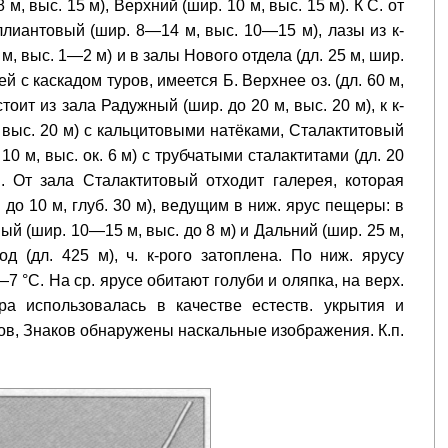
м, выс. 15 м), Верхний (шир. 10 м, выс. 15 м). К С. от
лиантовый (шир. 8—14 м, выс. 10—15 м), лазы из к-
м, выс. 1—2 м) и в залы Нового отдела (дл. 25 м, шир.
й с каскадом туров, имеется Б. Верхнее оз. (дл. 60 м,
стоит из зала Радужный (шир. до 20 м, выс. 20 м), к к-
 выс. 20 м) с кальцитовыми натёками, Сталактитовый
 10 м, выс. ок. 6 м) с трубчатыми сталактитами (дл. 20
 От зала Сталактитовый отходит галерея, которая
до 10 м, глуб. 30 м), ведущим в ниж. ярус пещеры: в
ый (шир. 10—15 м, выс. до 8 м) и Дальний (шир. 25 м,
д (дл. 425 м), ч. к-рого затоплена. По ниж. ярусу
 °C. На ср. ярусе обитают голуби и оляпка, на верх.
 использовалась в качестве естеств. укрытия и
ков, Знаков обнаружены наскальные изображения. К.п.