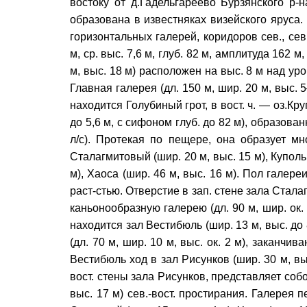
востоку от д.Гадельгареево Бурзянского р-н
образована в известняках визейского яруса
горизонтальных галерей, коридоров сев., сев.-
м, ср. выс. 7,6 м, глуб. 82 м, амплитуда 162 м,
м, выс. 18 м) расположен на выс. 8 м над у
Главная галерея (дл. 150 м, шир. 20 м, выс. 
находится Голубиный грот, в вост. ч. — оз.Круг
до 5,6 м, с сифоном глуб. до 82 м), образова
л/с). Протекая по пещере, она образует м
Сталагмитовый (шир. 20 м, выс. 15 м), Купольн
м), Хаоса (шир. 46 м, выс. 16 м). Пол галер
раст-стью. Отверстие в зап. стене зала Стал
каньонообразную галерею (дл. 90 м, шир. ок. 
находится зал Вестибюль (шир. 13 м, выс. до 
(дл. 70 м, шир. 10 м, выс. ок. 2 м), заканчи
Вестибюль ход в зал Рисунков (шир. 30 м, выс
вост. стены зала Рисунков, представляет соб
выс. 17 м) сев.-вост. простирания. Галерея п