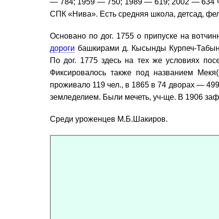
— 784; 1959 — 750; 1989 — 619; 2002 — 634
СПК «Нива». Есть средняя школа, детсад, фел
Основано по дог. 1755 о припуске на вотчи
дороги
башкирами д. Кысынды Курпеч-Табынск
По дог. 1775 здесь на тех же условиях по
Фиксировалось также под названием Мекя(
проживало 119 чел., в 1865 в 74 дворах — 49
земледелием. Были мечеть, уч-ще. В 1906 заф
Среди уроженцев М.Б.Шакиров.