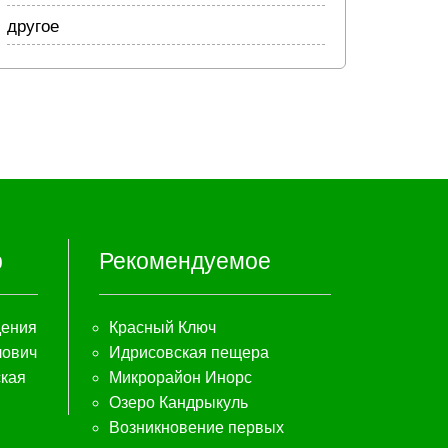
другое
р
Рекомендуемое
дения
Красный Ключ
лович
Идрисовская пещера
кая
Микрорайон Инорс
Озеро Кандрыкуль
Возникновение первых