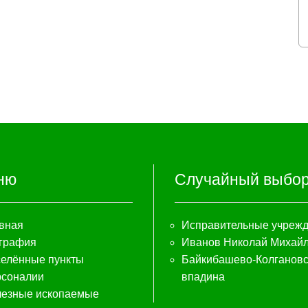
ню
Случайный выбо
вная
Исправительные учреж
графия
Иванов Николай Михай
елённые пункты
Байкибашево-Колгановс
соналии
впадина
езные ископаемые