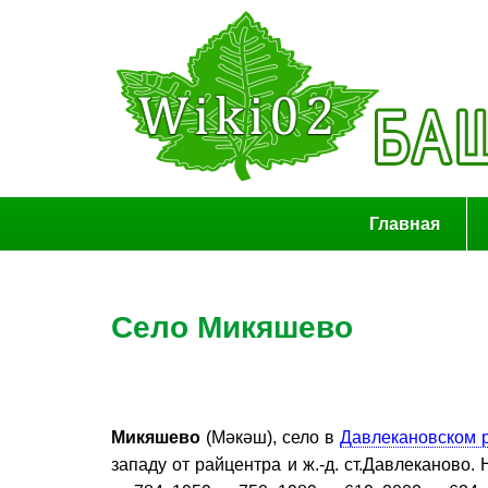
Главная
Село Микяшево
Микяшево
(Мәкәш), село в
Давлекановском 
западу от райцентра и ж.-д. ст.Давлеканово.