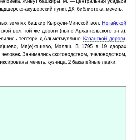
 человека. Живут башкиры. М. — центральная усадьба
ьдшерско-акушерский пункт, ДК, библиотека, мечеть.
нных землях башкир Кыркули-Минской вол.
Ногайской
ой вол. той же дороги (ныне Архангельского р-на).
селились тептяри д.Альметмуллино
Казанской дороги
.
е)шево, Мя(е)кашево, Маляш. В 1795 в 19 дворах
9 человек. Занимались скотоводством, пчеловодством,
иксированы мечеть, кузница, 2 бакалейные лавки.