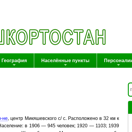
География
Населённые пункты
Персонали
р-не
, центр Микяшевского с/ с. Расположено в 32 км к
 Население: в 1906 — 945 человек; 1920 — 1103; 1939