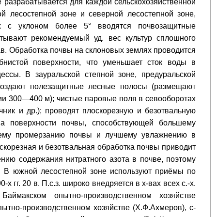
е разрабатывается для каждой сельскохозяйственной
ой лесостепной зоне и северной лесостепной зоне,
х с уклоном более 5° вводятся почвозащитные
тывают рекомендуемый уд. вес культур сплошного
ав. Обработка почвы на склоновых землях проводится
бнистой поверхности, что уменьшает сток воды в
ессы. В зауральской степной зоне, предуральской
 создают полезащитные лесные полосы (размещают
ии 300—400 м); чистые паровые поля в севооборотах
ник и др.); проводят плоскорезную и безотвальную
на поверхности почвы, способствующей большему
шему промерзанию почвы и лучшему увлажнению в
оскорезная и безотвальная обработка почвы приводит
нию содержания нитратного азота в почве, поэтому
. В южной лесостепной зоне используют приёмы по
х гг. 20 в. П.с.з. широко внедряется в х-вах всех с.-х.
 Баймакском опытно-производственном хозяйстве
опытно-производственном хозяйстве (Х.Ф.Ахмеров), с-