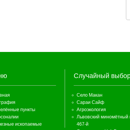
ню
Случайный выбо
вная
Село Макан
графия
Сараи Сайф
елённые пункты
Агроэкология
соналии
Львовский миномётный 
езные ископаемые
467-й