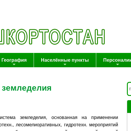
География
Населённые пункты
Персонали
 земледелия
система земледелия, основанная на применении
отехн., лесомелиоративных, гидротехн. мероприятий