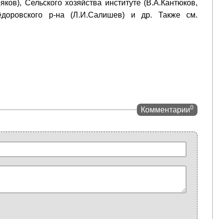
ков), Сельского хозяйства институте (В.А.Кантюков,
ёдоровского р-на (Л.И.Салишев) и др. Также см.
0
Комментарии