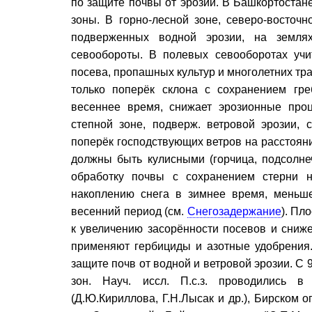
по защите почвы от эрозии. В Башкортостан
зоны. В горно-лесной зоне, северо-восточн
подверженных водной эрозии, на земля
севообороты. В полевых севооборотах учи
посева, пропашных культур и многолетних тр
только поперёк склона с сохранением гре
весеннее время, снижает эрозионные проц
степной зоне, подверж. ветровой эрозии,
поперёк господствующих ветров на расстоян
должны быть кулисными (горчица, подсолнеч
обработку почвы с сохранением стерни 
накоплению снега в зимнее время, мень
весенний период (см.
Снегозадержание
). Пл
к увеличению засорённости посевов и сниже
применяют гербициды и азотные удобрения
защите почв от водной и ветровой эрозии. С 90-
зон. Науч. иссл. П.с.з. проводились в
(Д.Ю.Кириллова, Г.Н.Лысак и др.), Бирском 