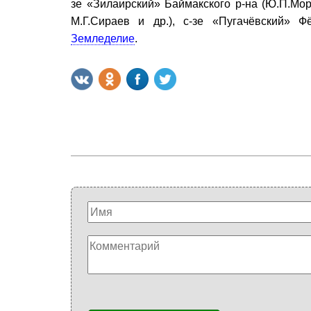
зе «Зилаирский» Баймакского р-на (Ю.П.Моря
М.Г.Сираев и др.), с-зе «Пугачёвский» Ф
Земледелие
.