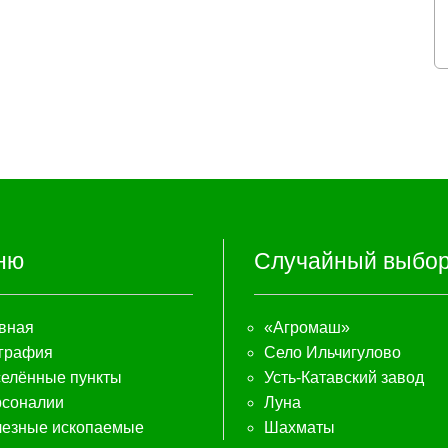
ню
Случайный выбо
вная
«Агромаш»
графия
Село Ильчигулово
елённые пункты
Усть-Катавский завод
соналии
Луна
езные ископаемые
Шахматы