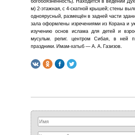
богобоязненность). Находится в ведении Ду
м) 2-этажная, с 4-скатной крышей; стены выл
одноярусный, размещён в задней части здан
зала оформлены изречениями из Корана и ук
изучению основ ислама для детей и взрос
мусульм. религ. центром Сибая, в ней п
праздники. Имам-хатыб — А. А. Газизов.