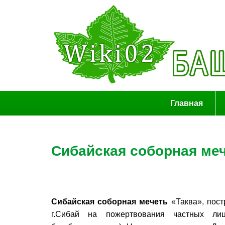
Главная
Сибайская соборная ме
Сибайская соборная мечеть
«Таква», пост
г.Сибай на пожертвования частных ли