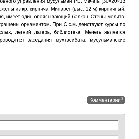
ховного управления мусульман РБ. Мечеть (30×20×13
ожены из кр. кирпича. Минарет (выс. 12 м) кирпичный,
ия, имеет один опоясывающий балкон. Стены молитв.
рашены орнаментом. При С.с.м. действуют курсы по
лых, летний лагерь, библиотека. Мечеть является
роводятся заседания мухтасибата, мусульманские
0
Комментарии