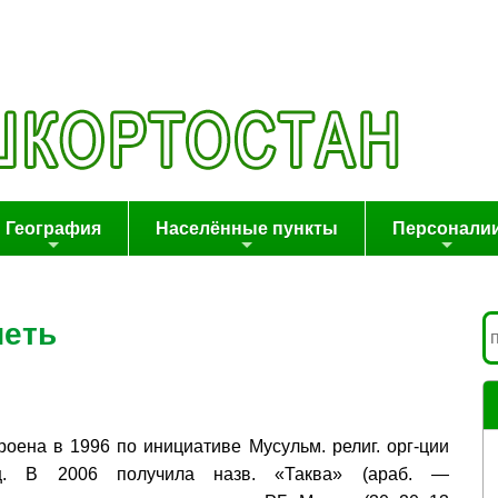
География
Населённые пункты
Персонали
четь
роена в 1996 по инициативе Мусульм. религ. орг-ции
ц. В 2006 получила назв. «Таква» (араб. —