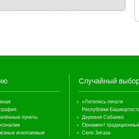
ню
Случайный выбо
вная
«Летопись печати
графия
Республики Башкортост
елённые пункты
Деревня Сабаево
соналии
Орнамент традиционны
езные ископаемые
Село Зигаза