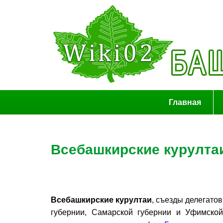
Главная
Всебашкирские курулта
Всебашкирские курултаи
, съезды делегато
губернии, Самарской губернии и Уфимско