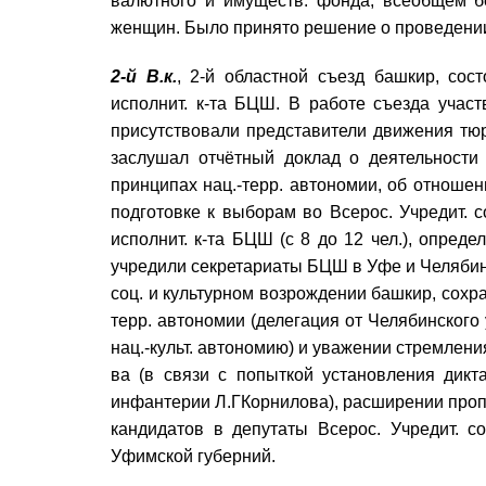
валютного и имуществ. фонда, всеобщем б
женщин. Было принято решение о проведении н
2-й В.к.
, 2-й областной съезд башкир, сос
исполнит. к-та БЦШ. В работе съезда участ
присутствовали представители движения тюр
заслушал отчётный доклад о деятельност
принципах нац.-терр. автономии, об отношен
подготовке к выборам во Всерос. Учредит. 
исполнит. к-та БЦШ (с 8 до 12 чел.), опред
учредили секретариаты БЦШ в Уфе и Челябинс
соц. и культурном возрождении башкир, сохр
терр. автономии (делегация от Челябинского
нац.-культ. автономию) и уважении стремления
ва (в связи с попыткой установления дикта
инфантерии Л.ГКорнилова), расширении проп
кандидатов в депутаты Всерос. Учредит. с
Уфимской губерний.