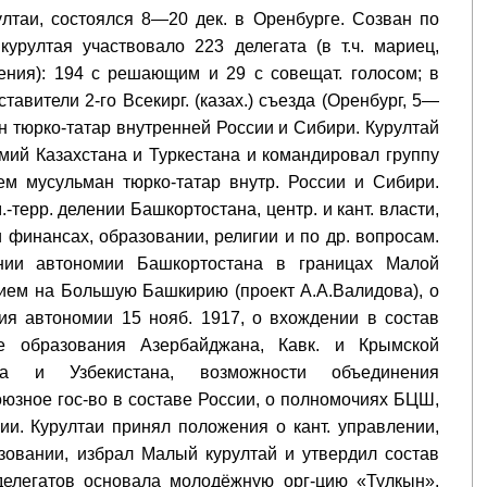
лтаи, состоялся 8—20 дек. в Оренбурге. Созван по
урултая участвовало 223 делегата (в т.ч. мариец,
ления): 194 с решающим и 29 с совещат. голосом; в
авители 2-го Всекирг. (казах.) съезда (Оренбург, 5—
н тюрко-татар внутренней России и Сибири. Курултай
омий Казахстана и Туркестана и командировал группу
ем мусульман тюрко-татар внутр. России и Сибири.
-терр. делении Башкортостана, центр. и кант. власти,
и финансах, образовании, религии и по др. вопросам.
нии автономии Башкортостана в границах Малой
ем на Большую Башкирию (проект А.А.Валидова), о
я автономии 15 нояб. 1917, о вхождении в состав
ке образования Азербайджана, Кавк. и Крымской
ана и Узбекистана, возможности объединения
оюзное гос-во в составе России, о полномочиях БЦШ,
и. Курултаи принял положения о кант. управлении,
азовании, избрал Малый курултай и утвердил состав
 делегатов основала молодёжную орг-цию «Тулкын».