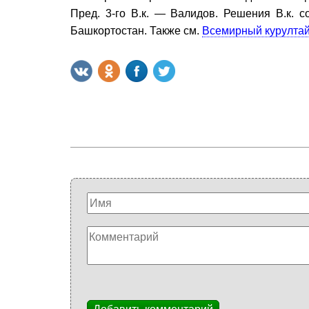
Пред. 3-го В.к. — Валидов. Решения В.к. с
Башкортостан. Также см.
Всемирный курултай