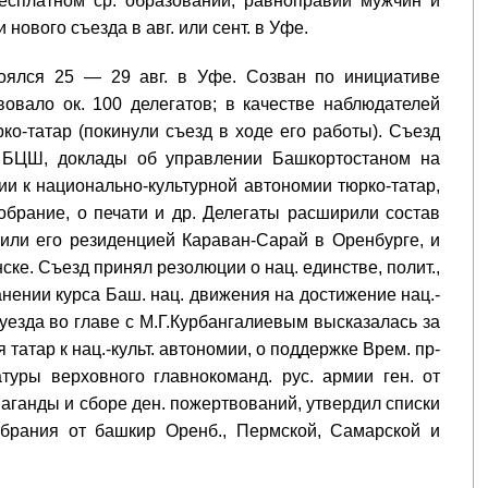
есплатном ср. образовании, равноправии мужчин и
ового съезда в авг. или сент. в Уфе.
тоялся 25 — 29 авг. в Уфе. Созван по инициативе
вовало ок. 100 делегатов; в качестве наблюдателей
ко-татар (покинули съезд в ходе его работы). Съезд
и БЦШ, доклады об управлении Башкортостаном на
ии к национально-культурной автономии тюрко-татар,
собрание, о печати и др. Делегаты расширили состав
елили его резиденцией Караван-Сарай в Оренбурге, и
ке. Съезд принял резолюции о нац. единстве, полит.,
анении курса Баш. нац. движения на достижение нац.-
 уезда во главе с М.Г.Курбангалиевым высказалась за
 татар к нац.-культ. автономии, о поддержке Врем. пр-
туры верховного главнокоманд. рус. армии ген. от
аганды и сборе ден. пожертвований, утвердил списки
обрания от башкир Оренб., Пермской, Самарской и