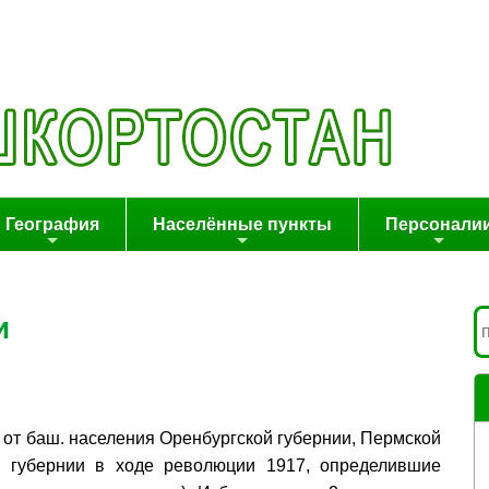
География
Населённые пункты
Персонали
и
в от баш. населения Оренбургской губернии, Пермской
й губернии в ходе революции 1917, определившие