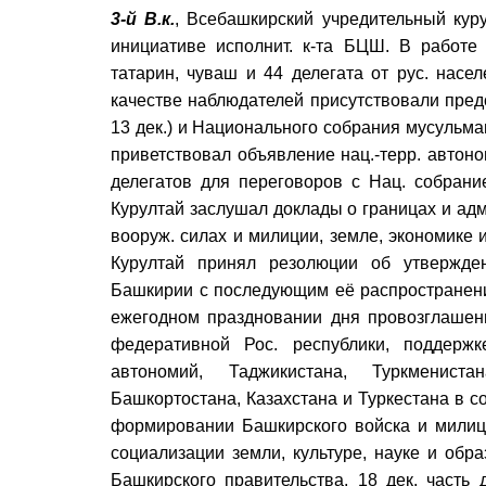
3-й В.к.
, Всебашкирский учредительный куру
инициативе исполнит. к-та БЦШ. В работе к
татарин, чуваш и 44 делегата от рус. насе
качестве наблюдателей присутствовали предст
13 дек.) и Национального собрания мусульма
приветствовал объявление нац.-терр. автон
делегатов для переговоров с Нац. собрани
Курултай заслушал доклады о границах и адм.
вооруж. силах и милиции, земле, экономике 
Курултай принял резолюции об утвержде
Башкирии с последующим её распространени
ежегодном праздновании дня провозглашени
федеративной Рос. республики, поддерж
автономий, Таджикистана, Туркменист
Башкортостана, Казахстана и Туркестана в с
формировании Башкирского войска и милици
социализации земли, культуре, науке и обр
Башкирского правительства. 18 дек. часть