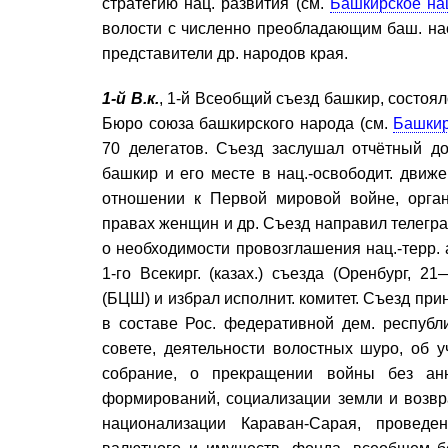
стратегию нац. развития (см.
Башкирское на
волости с численно преобладающим баш. нас
представители др. народов края.
1-й В.к.
, 1-й Всеобщий съезд башкир, состоял
Бюро союза башкирского народа (см.
Башкир
70 делегатов. Съезд заслушал отчётный д
башкир и его месте в нац.-освободит. движе
отношении к Первой мировой войне, орган
правах женщин и др. Съезд направил телегр
о необходимости провозглашения нац.-терр.
1-го Всекирг. (казах.) съезда (Оренбург, 
(БЦШ) и избрал исполнит. комитет. Съезд пр
в составе Рос. федеративной дем. республи
совете, деятельности волостных шуро, об 
собрание, о прекращении войны без анн
формирований, социализации земли и возвра
национализации Караван-Сарая, проведе