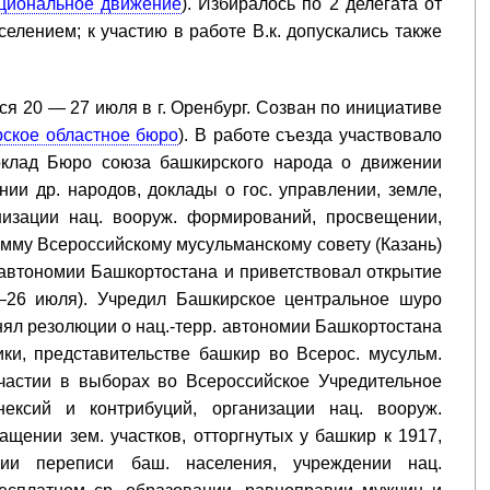
циональное движение
). Избиралось по 2 делегата от
елением; к участию в работе В.к. допускались также
ся 20 — 27 июля в г. Оренбург. Созван по инициативе
ское областное бюро
). В работе съезда участвовало
оклад Бюро союза башкирского народа о движении
нии др. народов, доклады о гос. управлении, земле,
изации нац. вооруж. формирований, просвещении,
амму Всероссийскому мусульманскому совету (Казань)
 автономии Башкортостана и приветствовал открытие
21—26 июля). Учредил Башкирское центральное шуро
инял резолюции о нац.-терр. автономии Башкортостана
ки, представительстве башкир во Всерос. мусульм.
участии в выборах во Всероссийское Учредительное
ексий и контрибуций, организации нац. вооруж.
щении зем. участков, отторгнутых у башкир к 1917,
нии переписи баш. населения, учреждении нац.