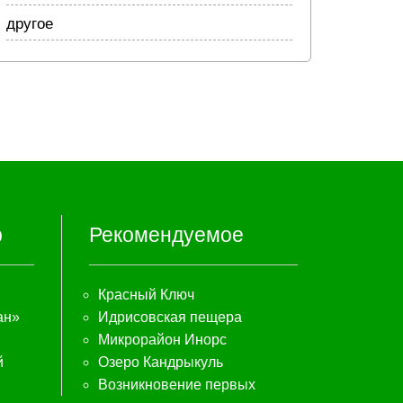
другое
р
Рекомендуемое
Красный Ключ
ан»
Идрисовская пещера
Микрорайон Инорс
й
Озеро Кандрыкуль
Возникновение первых