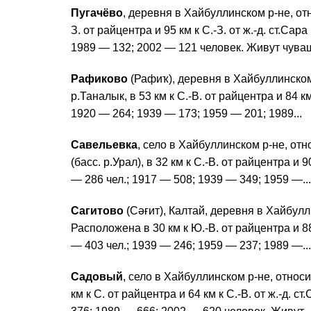
Пугачёво
, деревня в Хайбуллинском р-не, отн
З. от райцентра и 95 км к С.-З. от ж.-д. ст.Сар
1989 — 132; 2002 — 121 человек. Живут чуваши
Рафиково
(Рафиҡ), деревня в Хайбуллинском
р.Таналык, в 53 км к С.-В. от райцентра и 84 км
1920 — 264; 1939 — 173; 1959 — 201; 1989...
Савельевка
, село в Хайбуллинском р-не, от
(басс. р.Урал), в 32 км к С.-В. от райцентра и 90
— 286 чел.; 1917 — 508; 1939 — 349; 1959 —...
Сагитово
(Сәғит), Калтай, деревня в Хайбулл
Расположена в 30 км к Ю.-В. от райцентра и 88 к
— 403 чел.; 1939 — 246; 1959 — 237; 1989 —...
Садовый
, село в Хайбуллинском р-не, относи
км к С. от райцентра и 64 км к С.-В. от ж.-д. с