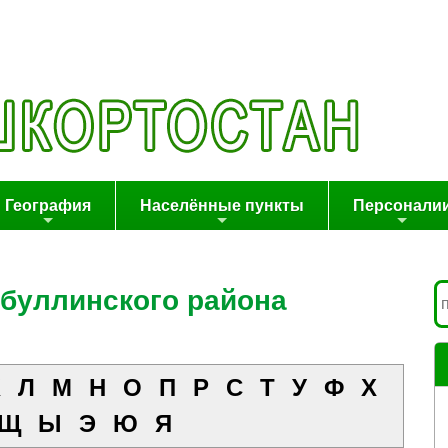
География
Населённые пункты
Персонали
буллинского района
К
Л
М
Н
О
П
Р
С
Т
У
Ф
Х
Щ
Ы
Э
Ю
Я