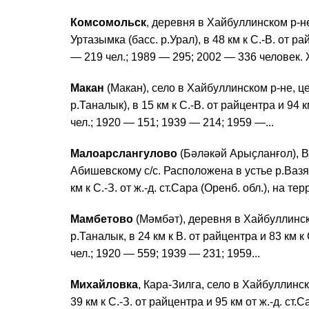
Комсомольск
, деревня в Хайбуллинском р-не
Уртазымка (басс. р.Урал), в 48 км к С.-В. от рай
— 219 чел.; 1989 — 295; 2002 — 336 человек. 
Макан
(Макан), село в Хайбуллинском р-не, ц
р.Таналык), в 15 км к С.-В. от райцентра и 94 к
чел.; 1920 — 151; 1939 — 214; 1959 —...
Малоарслангулово
(Бәләкәй Арыҫланғол), В
Абишевскому с/с. Расположена в устье р.Вазям
км к С.-З. от ж.-д. ст.Сара (Оренб. обл.), на терр.
Мамбетово
(Мәмбәт), деревня в Хайбуллинск
р.Таналык, в 24 км к В. от райцентра и 83 км к 
чел.; 1920 — 559; 1939 — 231; 1959...
Михайловка
, Кара-Зилга, село в Хайбуллинс
39 км к С.-З. от райцентра и 95 км от ж.-д. ст.