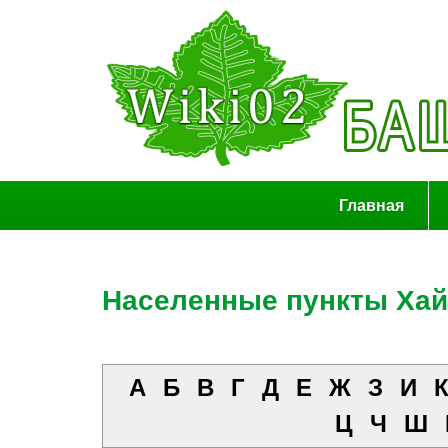
Главная
Населенные пункты Хай
А
Б
В
Г
Д
Е
Ж
З
И
Ц
Ч
Ш