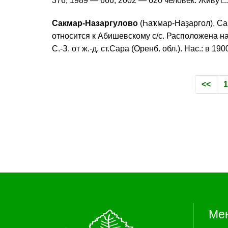
376; 1989 — 666; 2002 — 620 человек. Живут...
Сакмар-Назаргулово
(Һаҡмар-Наҙаргол), Са
относится к Абишевскому с/с. Расположена на 
С.-З. от ж.-д. ст.Сара (Оренб. обл.). Нас.: в 19
<<
1
Ме