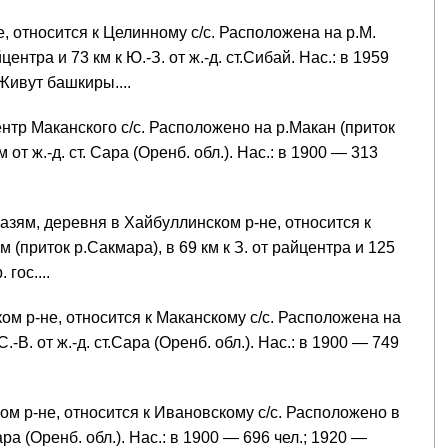
, относится к Целинному с/с. Расположена на р.М.
центра и 73 км к Ю.-З. от ж.-д. ст.Сибай. Нас.: в 1959
Живут башкиры....
ентр Маканского с/с. Расположено на р.Макан (приток
м от ж.-д. ст. Сара (Оренб. обл.). Нас.: в 1900 — 313
азям, деревня в Хайбуллинском р-не, относится к
 (приток р.Сакмара), в 69 км к З. от райцентра и 125
 гос....
ом р-не, относится к Маканскому с/с. Расположена на
С.-В. от ж.-д. ст.Сара (Оренб. обл.). Нас.: в 1900 — 749
ком р-не, относится к Ивановскому с/с. Расположено в
Сара (Оренб. обл.). Нас.: в 1900 — 696 чел.; 1920 —