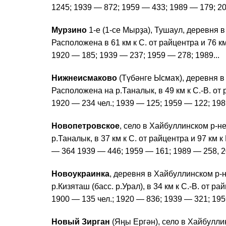
1245; 1939 — 872; 1959 — 433; 1989 — 179; 20
Мурзино
1-е (1-се Мырҙа), Тушаул, деревня в
Расположена в 61 км к С. от райцентра и 76 км 
1920 — 185; 1939 — 237; 1959 — 278; 1989...
Нижнеисмаково
(Түбәнге Ысмаҡ), деревня в 
Расположена на р.Таналык, в 49 км к С.-В. от ра
1920 — 234 чел.; 1939 — 125; 1959 — 122; 198
Новопетровское
, село в Хайбуллинском р-н
р.Таналык, в 37 км к С. от райцентра и 97 км к 
— 364 1939 — 446; 1959 — 161; 1989 — 258, 2
Новоукраинка
, деревня в Хайбуллинском р-н
р.Кизяташ (басс. р.Урал), в 34 км к С.-В. от рай
1900 — 135 чел.; 1920 — 836; 1939 — 321; 1959
Новый Зирган
(Яңы Ергән), село в Хайбулли