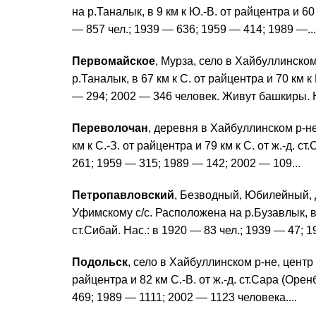
на р.Таналык, в 9 км к Ю.-В. от райцентра и 60 к
— 857 чел.; 1939 — 636; 1959 — 414; 1989 —...
Первомайское
, Мурза, село в Хайбуллинском
р.Таналык, в 67 км к С. от райцентра и 70 км к 
— 294; 2002 — 346 человек. Живут башкиры. Н
Переволочан
, деревня в Хайбуллинском р-не
км к С.-З. от райцентра и 79 км к С. от ж.-д. с
261; 1959 — 315; 1989 — 142; 2002 — 109...
Петропавловский
, Безводный, Юбилейный, 
Уфимскому с/с. Расположена на р.Бузавлык, в 45
ст.Сибай. Нас.: в 1920 — 83 чел.; 1939 — 47; 1
Подольск
, село в Хайбуллинском р-не, центр 
райцентра и 82 км С.-В. от ж.-д. ст.Сара (Орен
469; 1989 — 1111; 2002 — 1123 человека....