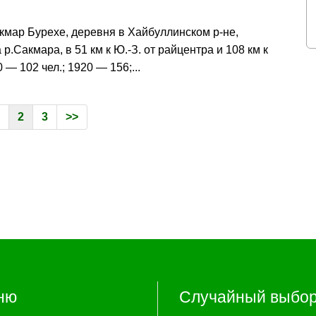
кмар Бурехе, деревня в Хайбуллинском р-не,
р.Сакмара, в 51 км к Ю.-З. от райцентра и 108 км к
00 — 102 чел.; 1920 — 156;...
2
3
>>
ню
Случайный выбо