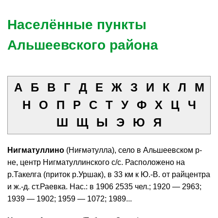
Населённые пункты
Альшеевского района
А
Б
В
Г
Д
Е
Ж
З
И
К
Л
М
Н
О
П
Р
С
Т
У
Ф
Х
Ц
Ч
Ш
Щ
Ы
Э
Ю
Я
Нигматуллино
(Ниғмәтулла), село в Альшеевском р-
не, центр Нигматуллинского с/с. Расположено на
р.Такелга (приток р.Уршак), в 33 км к Ю.-В. от райцентра
и ж.-д. ст.Раевка. Нас.: в 1906 2535 чел.; 1920 — 2963;
1939 — 1902; 1959 — 1072; 1989...