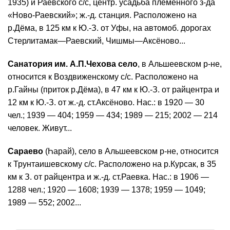
1935) и Раевского с/с, центр. усадьба племенного з-да
«Ново-Раевский»; ж.-д. станция. Расположено на
р.Дёма, в 125 км к Ю.-З. от Уфы, на автомоб. дорогах
Стерлитамак—Раевский, Чишмы—Аксёново...
Санатория им. А.П.Чехова село
, в Альшеевском р-не,
относится к Воздвиженскому с/с. Расположено на
р.Гайны (приток р.Дёма), в 47 км к Ю.-З. от райцентра и
12 км к Ю.-З. от ж.-д. ст.Аксёново. Нас.: в 1920 — 30
чел.; 1939 — 404; 1959 — 434; 1989 — 215; 2002 — 214
человек. Живут...
Сараево
(Һарай), село в Альшеевском р-не, относится
к Трунтаишевскому с/с. Расположено на р.Курсак, в 35
км к З. от райцентра и ж.-д. ст.Раевка. Нас.: в 1906 —
1288 чел.; 1920 — 1608; 1939 — 1378; 1959 — 1049;
1989 — 552; 2002...