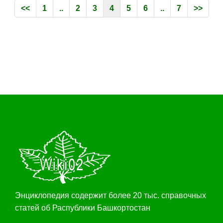
<<
1
..
2
3
4
5
6
..
7
>>
Энциклопедия содержит более 20 тыс. справочных
статей об Распублики Башкортостан