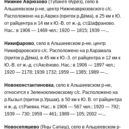
Нижнее Аврюзово
(Түбәнге Әүрез), село в
Альшеевском р-не, центр Нижнеаврюзовского с/с.
Расположено на р.Аврюз (приток р.Дёма), в 25 км к Ю.
от райцентра и 14 км к Ю.-В. от ж.-д. ст.Шафраново.
Нас.: в 1906 — 1469 чел.; 1920 — 1815; 1939 —...
Никифарово
, село в Альшеевском р-не, центр
Никифаровского с/с. Расположено на р.Карамала
(приток р.Дёма), в 45 км к Ю.-З. от райцентра и 12 км к
Ю.-В. от ж.-д. ст.Аксёново. Нас.: в 1906 — 1897 чел.;
1920 — 2178; 1939 1732; 1959 — 1385; 1989 —...
Новоконстантиновка
, село в Альшеевском р-не,
относится к Зеленоклиновскому с/с. Расположено на
р.Кызыл (приток р.Уршак), в 50 км к Ю. В. от райцентра
и ж.-д. ст.Раевка. Нас.: в 1906 — 567 чел.; 1920 — 792;
1939 — 730; 1959 — 461; 1989 — 105; 2002 —...
Новосепяшево
(Яңы Сәпәш), село в Альшеевском р-