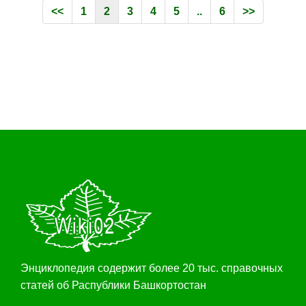
<<
1
2
3
4
5
..
6
>>
Энциклопедия содержит более 20 тыс. справочных
статей об Распублики Башкортостан