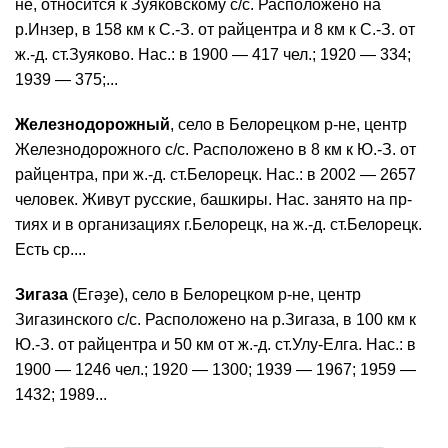
не, относится к Зуяковскому с/с. Расположено на
р.Инзер, в 158 км к С.-З. от райцентра и 8 км к С.-З. от
ж.-д. ст.Зуяково. Нас.: в 1900 — 417 чел.; 1920 — 334;
1939 — 375;...
Железнодорожный
, село в Белорецком р-не, центр
Железнодорожного с/с. Расположено в 8 км к Ю.-З. от
райцентра, при ж.-д. ст.Белорецк. Нас.: в 2002 — 2657
человек. Живут русские, башкиры. Нас. занято на пр-
тиях и в организациях г.Белорецк, на ж.-д. ст.Белорецк.
Есть ср....
Зигаза
(Егәҙе), село в Белорецком р-не, центр
Зигазинского с/с. Расположено на р.Зигаза, в 100 км к
Ю.-З. от райцентра и 50 км от ж.-д. ст.Улу-Елга. Нас.: в
1900 — 1246 чел.; 1920 — 1300; 1939 — 1967; 1959 —
1432; 1989...