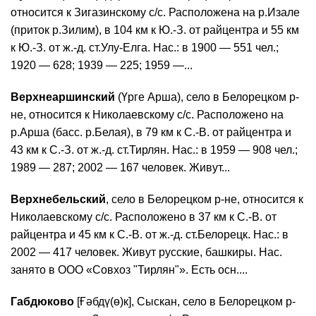
относится к Зигазинскому с/с. Расположена на р.Изале
(приток р.Зилим), в 104 км к Ю.-З. от райцентра и 55 км
к Ю.-З. от ж.-д. ст.Улу-Елга. Нас.: в 1900 — 551 чел.;
1920 — 628; 1939 — 225; 1959 —...
Верхнеаршинский
(Үрге Арша), село в Белорецком р-
не, относится к Николаевскому с/с. Расположено на
р.Арша (басс. р.Белая), в 79 км к С.-В. от райцентра и
43 км к С.-З. от ж.-д. ст.Тирлян. Нас.: в 1959 — 908 чел.;
1989 — 287; 2002 — 167 человек. Живут...
Верхнебельский
, село в Белорецком р-не, относится к
Николаевскому с/с. Расположено в 37 км к С.-В. от
райцентра и 45 км к С.-В. от ж.-д. ст.Белорецк. Нас.: в
2002 — 417 человек. Живут русские, башкиры. Нас.
занято в ООО «Совхоз "Тирлян"». Есть осн....
Габдюково
[Ғәбдү(ө)к], Сыскан, село в Белорецком р-