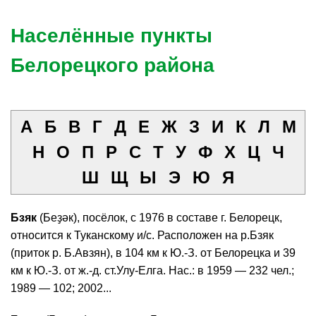
Населённые пункты
Белорецкого района
А
Б
В
Г
Д
Е
Ж
З
И
К
Л
М
Н
О
П
Р
С
Т
У
Ф
Х
Ц
Ч
Ш
Щ
Ы
Э
Ю
Я
Бзяк
(Беҙәк), посёлок, с 1976 в составе г. Белорецк,
относится к Туканскому и/с. Расположен на р.Бзяк
(приток р. Б.Авзян), в 104 км к Ю.-З. от Белорецка и 39
км к Ю.-З. от ж.-д. ст.Улу-Елга. Нас.: в 1959 — 232 чел.;
1989 — 102; 2002...