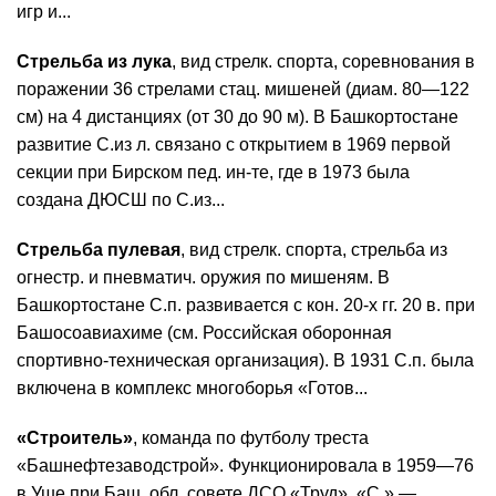
игр и...
Стрельба из лука
, вид стрелк. спорта, соревнования в
поражении 36 стрелами стац. мишеней (диам. 80—122
см) на 4 дистанциях (от 30 до 90 м). В Башкортостане
развитие С.из л. связано с открытием в 1969 первой
секции при Бирском пед. ин-те, где в 1973 была
создана ДЮСШ по С.из...
Стрельба пулевая
, вид стрелк. спорта, стрельба из
огнестр. и пневматич. оружия по мишеням. В
Башкортостане С.п. развивается с кон. 20-х гг. 20 в. при
Башосоавиахиме (см. Российская оборонная
спортивно-техническая организация). В 1931 С.п. была
включена в комплекс многоборья «Готов...
«Строитель»
, команда по футболу треста
«Башнефтезаводстрой». Функционировала в 1959—76
в Уше при Баш. обл. совете ДСО «Труд». «С.» —