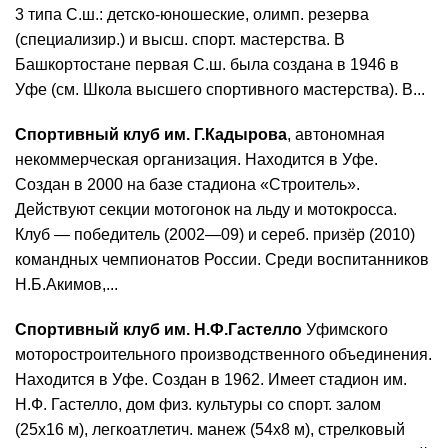
3 типа С.ш.: детско-юношеские, олимп. резерва
(специализир.) и высш. спорт. мастерства. В
Башкортостане первая С.ш. была создана в 1946 в
Уфе (см. Школа высшего спортивного мастерства). В...
Спортивный клуб им. Г.Кадырова
, автономная
некоммерческая организация. Находится в Уфе.
Создан в 2000 на базе стадиона «Строитель».
Действуют секции мотогонок на льду и мотокросса.
Клуб — победитель (2002—09) и сереб. призёр (2010)
командных чемпионатов России. Среди воспитанников
Н.Б.Акимов,...
Спортивный клуб им. Н.Ф.Гастелло
Уфимского
моторостроительного производственного объединения.
Находится в Уфе. Создан в 1962. Имеет стадион им.
Н.Ф. Гастелло, дом физ. культуры со спорт. залом
(25x16 м), легкоатлетич. манеж (54x8 м), стрелковый