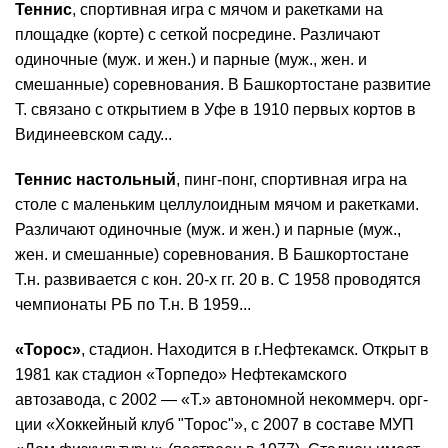
Теннис
, спортивная игра с мячом и ракетками на
площадке (корте) с сеткой посредине. Различают
одиночные (муж. и жен.) и парные (муж., жен. и
смешанные) соревнования. В Башкортостане развитие
Т. связано с открытием в Уфе в 1910 первых кортов в
Видинеевском саду...
Теннис настольный
, пинг-понг, спортивная игра на
столе с маленьким целлулоидным мячом и ракетками.
Различают одиночные (муж. и жен.) и парные (муж.,
жен. и смешанные) соревнования. В Башкортостане
Т.н. развивается с кон. 20-х гг. 20 в. С 1958 проводятся
чемпионаты РБ по Т.н. В 1959...
«Торос»
, стадион. Находится в г.Нефтекамск. Открыт в
1981 как стадион «Торпедо» Нефтекамского
автозавода, с 2002 — «Т.» автономной некоммерч. орг-
ции «Хоккейный клуб "Торос"», с 2007 в составе МУП