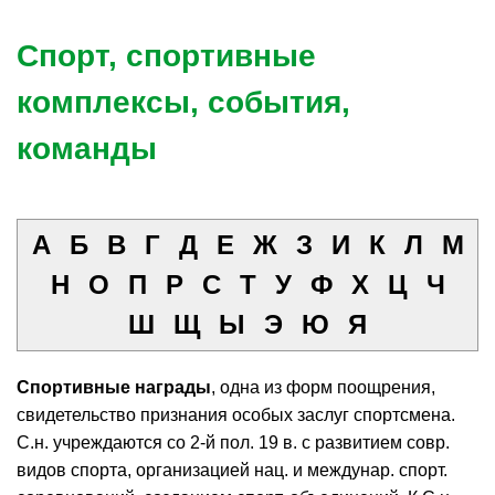
Спорт, спортивные
комплексы, события,
команды
А
Б
В
Г
Д
Е
Ж
З
И
К
Л
М
Н
О
П
Р
С
Т
У
Ф
Х
Ц
Ч
Ш
Щ
Ы
Э
Ю
Я
Спортивные награды
, одна из форм поощрения,
свидетельство признания особых заслуг спортсмена.
С.н. учреждаются со 2-й пол. 19 в. с развитием совр.
видов спорта, организацией нац. и междунар. спорт.