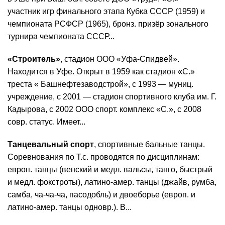
участник игр финального этапа Кубка СССР (1959) и
чемпионата РСФСР (1965), бронз. призёр зонального
турнира чемпионата СССР...
«Строитель»
, стадион ООО «Уфа-Спидвей».
Находится в Уфе. Открыт в 1959 как стадион «С.»
треста « Башнефтезаводстрой», с 1993 — муниц.
учреждение, с 2001 — стадион спортивного клуба им. Г.
Кадырова, с 2002 ООО спорт. комплекс «С.», с 2008
совр. статус. Имеет...
Танцевальный спорт
, спортивные бальные танцы.
Соревнования по Т.с. проводятся по дисциплинам:
европ. танцы (венский и медл. вальсы, танго, быстрый
и медл. фокстроты), латино-амер. танцы (джайв, румба,
самба, ча-ча-ча, пасодобль) и двоеборье (европ. и
латино-амер. танцы одновр.). В...