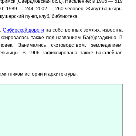
уфимск (Свердловская обл.). Население: в 1906 — 619
30; 1989 — 244; 2002 — 260 человек. Живут башкиры
ушерский пункт, клуб, библиотека.
.
Сибирской дороги
на собственных землях, известна
Фиксировалась также под названием Ба(е)ргаджино. В
век. Занимались скотоводством, земледелием,
ельницы. В 1906 зафиксирована также бакалейная
памятником истории и архитектуры.