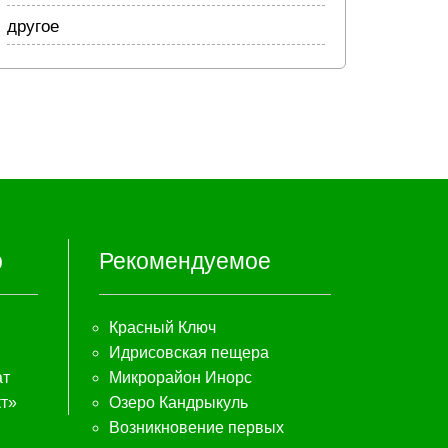
другое
р
Рекомендуемое
Красный Ключ
Идрисовская пещера
ат
Микрорайон Инорс
т»
Озеро Кандрыкуль
Возникновение первых