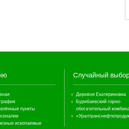
ню
Случайный выбо
вная
Деревня Екатериновка
графия
Бурибаевский горно-
елённые пункты
обогатительный комбин
соналии
«Уралтранснефтепродук
езные ископаемые