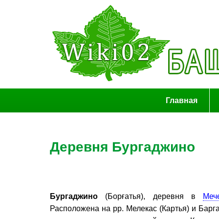
Главная
Деревня Бургаджино
Бургаджино
(Борғатья), деревня в
Меч
Расположена на рр. Мелекас (Картья) и Барг