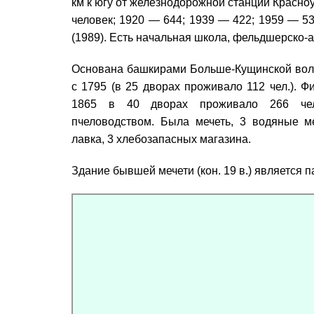
км к югу от железнодорожной станции Красно
человек; 1920 — 644; 1939 — 422; 1959 — 5
(1989). Есть начальная школа, фельдшерско-ак
Основана башкирами Больше-Кущинской вол
с 1795 (в 25 дворах проживало 112 чел.). 
1865 в 40 дворах проживало 266 чело
пчеловодством. Была мечеть, 3 водяные м
лавка, 3 хлебозапасных магазина.
Здание бывшей мечети (кон. 19 в.) является 