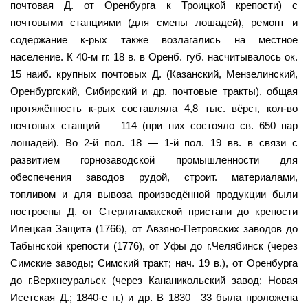
почтовая Д. от Оренбурга к Троицкой крепости) с
почтовыми станциями (для смены лошадей), ремонт и
содержание к-рых также возлагались на местное
население. К 40-м гг. 18 в. в Оренб. губ. насчитывалось ок.
15 наиб. крупных почтовых Д. (Казанский, Мензелинский,
Оренбургский, Сибирский и др. почтовые тракты), общая
протяжённость к-рых составляла 4,8 тыс. вёрст, кол-во
почтовых станций — 114 (при них состояло св. 650 пар
лошадей). Во 2-й пол. 18 — 1-й пол. 19 вв. в связи с
развитием горнозаводской промышленности для
обеспечения заводов рудой, строит. материалами,
топливом и для вывоза произведённой продукции были
построены Д. от Стерлитамакской пристани до крепости
Илецкая Защита (1766), от Авзяно-Петровских заводов до
Табынской крепости (1776), от Уфы до г.Челябинск (через
Симские заводы; Симский тракт; нач. 19 в.), от Оренбурга
до г.Верхнеуральск (через Кананикольский завод; Новая
Исетская Д.; 1840-е гг.) и др. В 1830—33 была проложена