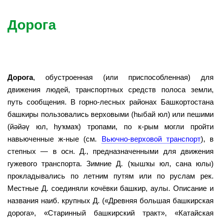
Дорога
Дорога
, обустроенная (или приспособленная) для
движения людей, транспортных средств полоса земли,
путь сообщения. В горно-лесных районах Башкортостана
башкиры пользовались верховыми (һыбай юл) или пешими
(йәйәү юл, һуҡмаҡ) тропами, по к-рым могли пройти
навьюченные ж-ные (см.
Вьючно-верховой транспорт
), в
степных — в осн. Д., предназначенными для движения
гужевого транспорта. Зимние Д. (ҡышҡы юл, сана юлы)
прокладывались по летним путям или по руслам рек.
Местные Д. соединяли кочёвки башкир, аулы. Описание и
названия наиб. крупных Д. («Древняя большая башкирская
дорога», «Старинный башкирский тракт», «Катайская