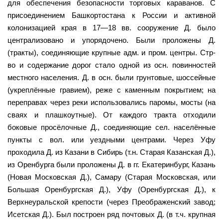
для обеспечения безопасности торговых караванов. С
присоединением Башкортостана к России и активной
колонизацией края в 17—18 вв. сооружение Д. было
централизовано и упорядочено. Были проложены Д.
(тракты), соединяющие крупные адм. и пром. центры. Стр-
во и содержание дорог стало одной из осн. повинностей
местного населения. Д. в осн. были грунтовые, шоссейные
(укреплённые гравием), реже с каменным покрытием; на
переправах через реки использовались паромы, мосты (на
сваях и плашкоутные). От каждого тракта отходили
боковые просёлочные Д., соединяющие сел. населённые
пункты с вол. или уездными центрами. Через Уфу
проходила Д. из Казани в Сибирь (т.н. Старая Казанская Д.),
из Оренбурга были проложены Д. в гг. Екатеринбург, Казань
(Новая Московская Д.), Самару (Старая Московская, или
Большая Оренбургская Д.), Уфу (Оренбургская Д.), к
Верхнеуральской крепости (через Преображенский завод;
Исетская Д.). Был построен ряд почтовых Д. (в т.ч. крупная