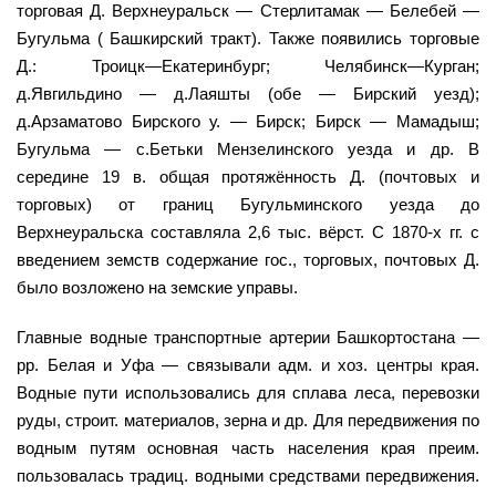
торговая Д. Верхнеуральск — Стерлитамак — Белебей —
Бугульма ( Башкирский тракт). Также появились торговые
Д.: Троицк—Екатеринбург; Челябинск—Курган;
д.Явгильдино — д.Лаяшты (обе — Бирский уезд);
д.Арзаматово Бирского у. — Бирск; Бирск — Мамадыш;
Бугульма — с.Бетьки Мензелинского уезда и др. В
середине 19 в. общая протяжённость Д. (почтовых и
торговых) от границ Бугульминского уезда до
Верхнеуральска составляла 2,6 тыс. вёрст. С 1870-х гг. с
введением земств содержание гос., торговых, почтовых Д.
было возложено на земские управы.
Главные водные транспортные артерии Башкортостана —
рр. Белая и Уфа — связывали адм. и хоз. центры края.
Водные пути использовались для сплава леса, перевозки
руды, строит. материалов, зерна и др. Для передвижения по
водным путям основная часть населения края преим.
пользовалась традиц. водными средствами передвижения.