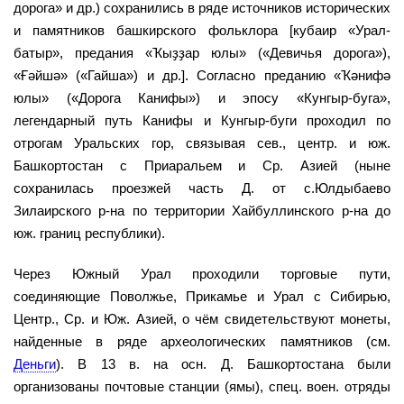
дорога» и др.) сохранились в ряде источников исторических
и памятников башкирского фольклора [кубаир «Урал-
батыр», предания «Ҡыҙҙар юлы» («Девичья дорога»),
«Ғәйшә» («Гайша») и др.]. Согласно преданию «Ҡәнифә
юлы» («Дорога Канифы») и эпосу «Кунгыр-буга»,
легендарный путь Канифы и Кунгыр-буги проходил по
отрогам Уральских гор, связывая сев., центр. и юж.
Башкортостан с Приаральем и Ср. Азией (ныне
сохранилась проезжей часть Д. от с.Юлдыбаево
Зилаирского р-на по территории Хайбуллинского р-на до
юж. границ республики).
Через Южный Урал проходили торговые пути,
соединяющие Поволжье, Прикамье и Урал с Сибирью,
Центр., Ср. и Юж. Азией, о чём свидетельствуют монеты,
найденные в ряде археологических памятников (см.
Деньги
). В 13 в. на осн. Д. Башкортостана были
организованы почтовые станции (ямы), спец. воен. отряды