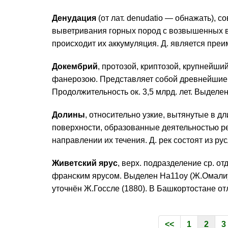
Денудация
(от лат. denudatio — обнажать), с
выветривания горных пород с возвышенных в
происходит их аккумуляция. Д. является пре
Докембрий
, протозой, криптозой, крупнейш
фанерозою. Представляет собой древнейшие 
Продолжительность ок. 3,5 млрд. лет. Выделен
Долины
, относительно узкие, вытянутые в д
поверхности, образованные деятельностью р
направлении их течения. Д. рек состоят из рус
Живетский ярус
, верх. подразделение ср. 
франским ярусом. Выделен На11оу (Ж.Омалиус 
уточнён Ж.Госсле (1880). В Башкортостане о
<<
1
2
3