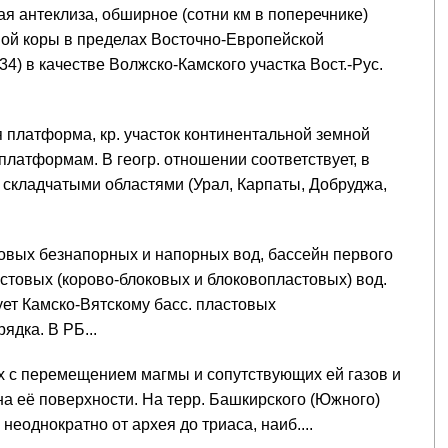
ая антеклиза, обширное (сотни км в поперечнике)
ной коры в пределах Восточно-Европейской
) в качестве Волжско-Камского участка Вост.-Рус.
я платформа, кр. участок континентальной земной
латформам. В геогр. отношении соответствует, в
 со складчатыми областями (Урал, Карпаты, Добруджа,
овых безнапорных и напорных вод, бассейн первого
астовых (корово-блоковых и блоковопластовых) вод.
ует Камско-Вятскому басс. пластовых
ядка. В РБ...
ых с перемещением магмы и сопутствующих ей газов и
на её поверхности. На терр. Башкирского (Южного)
еоднократно от архея до триаса, наиб....