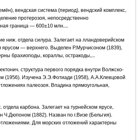
мён), вендская система (период), вендский комплекс,
деление протерозоя, непосредственно
ая граница — 600±10 млн....
ние ниж. отдела силура. Залегает на лландоверийском
м ярусом — верхнего. Выделен Р.Мурчисоном (1839),
ерны брахиоподы, кораллы, остракоды,...
 тектонич. структура первого порядка внутри Волжско-
 (1956). Изучена Э.Э.Фотиади (1958), А.А.Клевцовой
 отложениях палеозоя. Впадина прямоугольная,
. отдела карбона. Залегает на турнейском ярусе,
Ч.Дюпоном (1882). Назван по г.Визе (Бельгия).
отложениями. Для морских отложений характерны