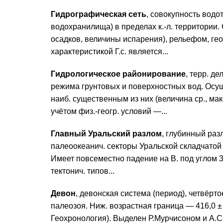
Гидрографическая сеть
, совокупность водот
водохранилища) в пределах к.-л. территории.
осадков, величины испарения), рельефом, гео
характеристикой Г.с. является...
Гидрологическое районирование
, терр. д
режима грунтовых и поверхностных вод. Осущ
наиб. существенным из них (величина ср., макс
учётом физ.-геогр. условий —...
Главный Уральский разлом
, глубинный ра
палеоокеанич. секторы Уральской складчатой
Имеет повсеместно падение на В. под углом 3
тектонич. типов...
Девон
, девонская система (период), четвёрт
палеозоя. Ниж. возрастная граница — 416,0 ± 2,
Геохронология). Выделен Р.Мурчисоном и А.С