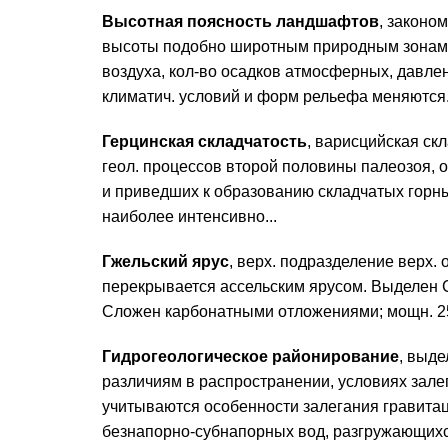
Высотная поясность ландшафтов
, законо
высоты подобно широтным природным зонам. 
воздуха, кол-во осадков атмосферных, давле
климатич. условий и форм рельефа меняются.
Герцинская складчатость
, варисцийская скл
геол. процессов второй половины палеозоя,
и приведших к образованию складчатых горных
наиболее интенсивно...
Гжельский ярус
, верх. подразделение верх. 
перекрывается ассельским ярусом. Выделен С.
Сложен карбонатными отложениями; мощн. 2
Гидрогеологическое районирование
, выд
различиям в распространении, условиях зале
учитываются особенности залегания гравитац. 
безнапорно-субнапорных вод, разгружающихся 