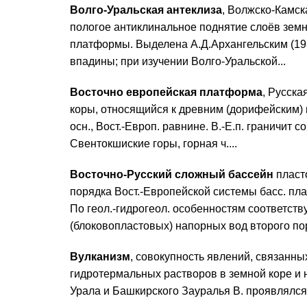
Волго-Уральская антеклиза
, Волжско-Камск
пологое антиклинальное поднятие слоёв зем
платформы. Выделена А.Д.Архангельским (1934
впадины; при изучении Волго-Уральской...
Восточно европейская платформа
, Русска
коры, относящийся к древним (дорифейским) п
осн., Вост.-Европ. равнине. В.-Е.п. граничит
Свентокшиские горы, горная ч....
Восточно-Русский сложный бассейн
пласт
порядка Вост.-Европейской системы басс. пл
По геол.-гидрогеол. особенностям соответств
(блоковопластовых) напорных вод второго пор
Вулканизм
, совокупность явлений, связанн
гидротермальных растворов в земной коре и 
Урала и Башкирского Зауралья В. проявлялся н