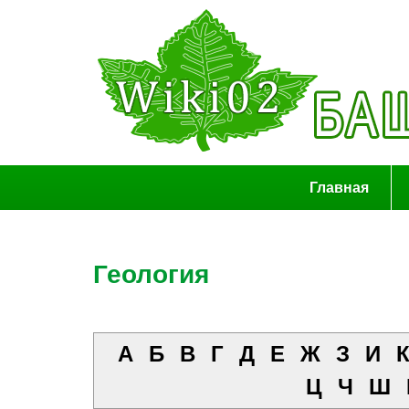
Главная
Геология
А
Б
В
Г
Д
Е
Ж
З
И
Ц
Ч
Ш