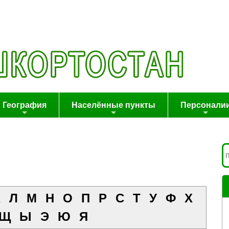
География
Населённые пункты
Персонали
К
Л
М
Н
О
П
Р
С
Т
У
Ф
Х
Щ
Ы
Э
Ю
Я