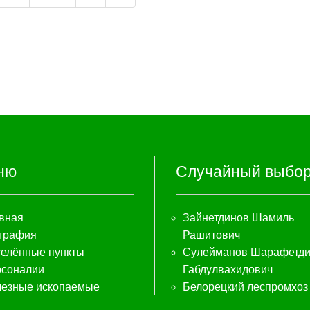
ню
Случайный выбо
вная
Зайнетдинов Шамиль
графия
Рашитович
елённые пункты
Сулейманов Шарафетд
соналии
Габдулвахидович
езные ископаемые
Белорецкий леспромхоз