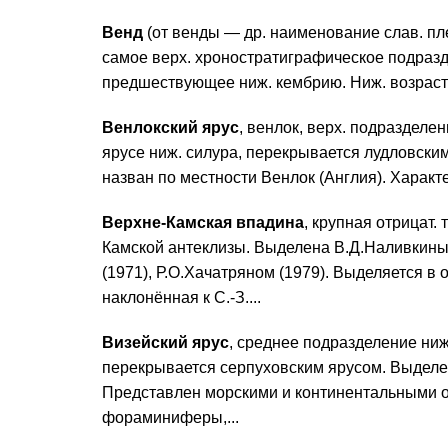
Венд
(от венды — др. наименование слав. пле
самое верх. хроностратиграфическое подраз
предшествующее ниж. кембрию. Ниж. возрастн
Венлокский ярус
, венлок, верх. подразделе
ярусе ниж. силура, перекрывается лудловски
назван по местности Венлок (Англия). Характ
Верхне-Камская впадина
, крупная отрицат.
Камской антеклизы. Выделена В.Д.Наливкиным
(1971), Р.О.Хачатряном (1979). Выделяется в
наклонённая к С.-З....
Визейский ярус
, среднее подразделение ниж
перекрывается серпуховским ярусом. Выделен 
Представлен морскими и континентальными 
фораминиферы,...