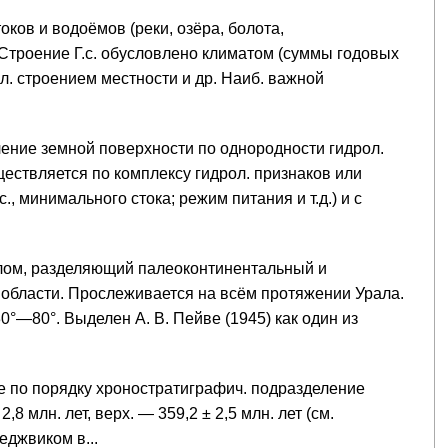
оков и водоёмов (реки, озёра, болота,
 Строение Г.с. обусловлено климатом (суммы годовых
л. строением местности и др. Наиб. важной
еление земной поверхности по однородности гидрол.
ествляется по комплексу гидрол. признаков или
., минимального стока; режим питания и т.д.) и с
злом, разделяющий палеоконтинентальный и
 области. Прослеживается на всём протяжении Урала.
0°—80°. Выделен А. В. Пейве (1945) как один из
ое по порядку хроностратиграфич. подразделение
8 млн. лет, верх. — 359,2 ± 2,5 млн. лет (см.
еджвиком в...