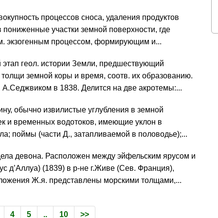
овокупность процессов сноса, удаления продуктов
 пониженные участки земной поверхности, где
им. экзогенным процессом, формирующим и...
ий этап геол. истории Земли, предшествующий
толщи земной коры и время, соотв. их образованию.
 А.Седжвиком в 1838. Делится на две акротемы:...
лину, обычно извилистые углубления в земной
ек и временных водотоков, имеющие уклон в
ла; поймы (части Д., затапливаемой в половодье);...
отдела девона. Расположен между эйфельским ярусом и
д’Аллуа) (1839) в р-не г.Живе (Сев. Франция),
тложения Ж.я. представлены морскими толщами,...
4
5
..
10
>>