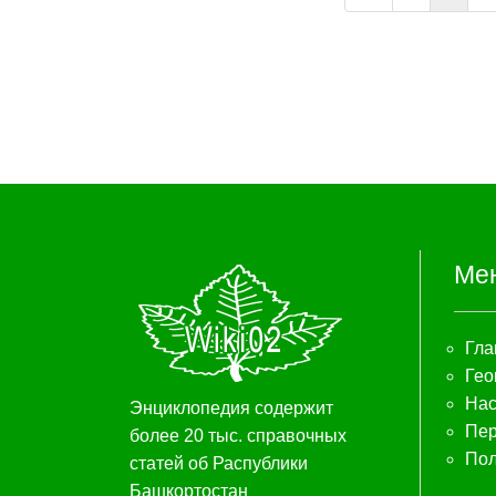
Ме
Гла
Гео
Нас
Энциклопедия содержит
Пер
более 20 тыс. справочных
Пол
статей об Распублики
Башкортостан