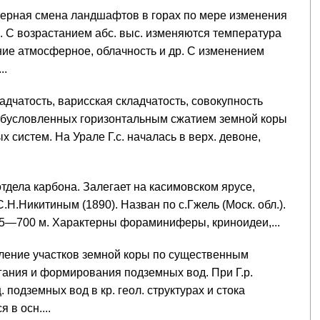
мерная смена ландшафтов в горах по мере изменения
С возрастанием абс. выс. изменяются температура
ние атмосферное, облачность и др. С изменением
..
адчатость, варисская складчатость, совокупность
 обусловленных горизонтальным сжатием земной коры
 систем. На Урале Г.с. началась в верх. девоне,
отдела карбона. Залегает на касимовском ярусе,
Н.Никитиным (1890). Назван по с.Гжель (Моск. обл.).
5—700 м. Характерны фораминиферы, криноидеи,...
еление участков земной коры по существенным
гания и формирования подземных вод. При Г.р.
подземных вод в кр. геол. структурах и стока
в осн....