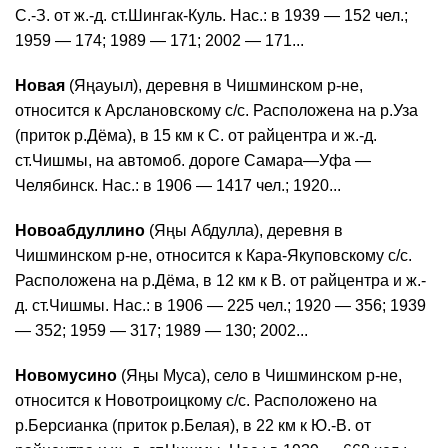
С.-З. от ж.-д. ст.Шингак-Куль. Нас.: в 1939 — 152 чел.;
1959 — 174; 1989 — 171; 2002 — 171...
Новая
(Яңауыл), деревня в Чишминском р-не,
относится к Арслановскому с/с. Расположена на р.Уза
(приток р.Дёма), в 15 км к С. от райцентра и ж.-д.
ст.Чишмы, на автомоб. дороге Самара—Уфа —
Челябинск. Нас.: в 1906 — 1417 чел.; 1920...
Новоабдуллино
(Яңы Абдулла), деревня в
Чишминском р-не, относится к Кара-Якуповскому с/с.
Расположена на р.Дёма, в 12 км к В. от райцентра и ж.-
д. ст.Чишмы. Нас.: в 1906 — 225 чел.; 1920 — 356; 1939
— 352; 1959 — 317; 1989 — 130; 2002...
Новомусино
(Яӊы Муса), село в Чишминском р-не,
относится к Новотроицкому с/с. Расположено на
р.Берсианка (приток р.Белая), в 22 км к Ю.-В. от