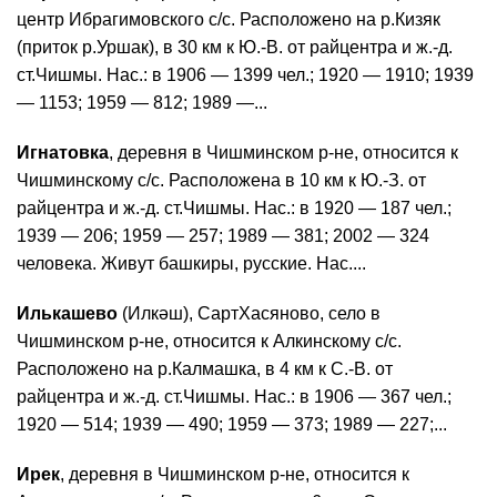
центр Ибрагимовского с/с. Расположено на р.Кизяк
(приток р.Уршак), в 30 км к Ю.-В. от райцентра и ж.-д.
ст.Чишмы. Нас.: в 1906 — 1399 чел.; 1920 — 1910; 1939
— 1153; 1959 — 812; 1989 —...
Игнатовка
, деревня в Чишминском р-не, относится к
Чишминскому с/с. Расположена в 10 км к Ю.-З. от
райцентра и ж.-д. ст.Чишмы. Нас.: в 1920 — 187 чел.;
1939 — 206; 1959 — 257; 1989 — 381; 2002 — 324
человека. Живут башкиры, русские. Нас....
Илькашево
(Илкәш), СартХасяново, село в
Чишминском р-не, относится к Алкинскому с/с.
Расположено на р.Калмашка, в 4 км к С.-В. от
райцентра и ж.-д. ст.Чишмы. Нас.: в 1906 — 367 чел.;
1920 — 514; 1939 — 490; 1959 — 373; 1989 — 227;...
Ирек
, деревня в Чишминском р-не, относится к