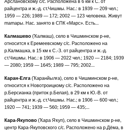
Арслановскому с/с. Расположена в 6 км к С. от
райцентра и ж.-д. ст.Чишмы. Нас.: в 1939 — 209 чел.;
1959 — 226; 1989 — 172; 2002 — 123 человека. Живут
mamaры. Нас. занято в СПК «Марс». Есть...
Калмашево
(Ҡалмаш), село в Чишминском р-не,
относится к Еремеевскому с/с. Расположено на
р.Калмашка, в 15 км к С.-З. от райцентра и ж.-д.
ст.Чишмы. Нас.: в 1906 — 2022 чел.; 1920 — 2184; 1939
— 2080; 1959 — 1645; 1989 — 795; 2002...
Каран-Елга
(Ҡаранйылға), село в Чишминском р-не,
относится к Новотроицкому с/с. Расположено на
р.Берсианка (приток р.Белая), в 29 км к Ю.-В. от
райцентра и ж.-д. ст.Чишмы. Нас.; в 1906 — 600 чел.;
1920 — 741; 1939 — 560; 1959 — 435;...
Кара-Якупово
(Ҡара Яҡуп), село в Чишминском р-не,
центр Кара-Якуповского с/с. Расположено на р.Дёма, в