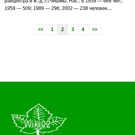
райцентра и ж.-д. ст.Чишмы. Нас.: в 1939 — 668 чел.;
1959 — 509; 1989 — 296; 2002 — 238 человек....
<<
1
2
3
4
>>