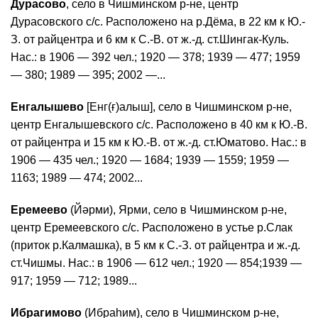
Дурасово
, село в Чишминском р-не, центр
Дурасовского с/с. Расположено на р.Дёма, в 22 км к Ю.-
З. от райцентра и 6 км к С.-В. от ж.-д. ст.Шингак-Куль.
Нас.: в 1906 — 392 чел.; 1920 — 378; 1939 — 477; 1959
— 380; 1989 — 395; 2002 —...
Енгалышево
[Енг(ғ)алыш], село в Чишминском р-не,
центр Енгалышевского с/с. Расположено в 40 км к Ю.-В.
от райцентра и 15 км к Ю.-В. от ж.-д. ст.Юматово. Нас.: в
1906 — 435 чел.; 1920 — 1684; 1939 — 1559; 1959 —
1163; 1989 — 474; 2002...
Еремеево
(Йәрми), Ярми, село в Чишминском р-не,
центр Еремеевского с/с. Расположено в устье р.Слак
(приток р.Калмашка), в 5 км к С.-З. от райцентра и ж.-д.
ст.Чишмы. Нас.: в 1906 — 612 чел.; 1920 — 854;1939 —
917; 1959 — 712; 1989...
Ибрагимово
(Ибраһим), село в Чишминском р-не,