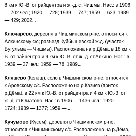
8 км к Ю.-В. от райцентра и ж.-д. ст.Чишмы. Нас.: в 1906
— 702 чел.; 1920 — 728; 1939 — 747; 1959 — 623; 1989
— 429; 2002...
Ключарёво
, деревня в Чишминском р-не, относится к
Алкинскому с/с; разъезд Куйбышевской ж.д. (участок
Бугульма — Чишмы). Расположена на р.Дёма, в 18 км к
В. от райцентра и 9 км к Ю.-В. от ж.-д. ст.Алкино. Нас.: в
1939 — 27 чел.; 1959 — 78; 1989...
Кляшево
(Келәш), село в Чишминском р-не, относится
к Аровскому с/с. Расположено на р.Казияз (приток
р.Дёма), в 22 км к Ю.-В. от райцентра и 4 км к Ю.-З. от
ж.-д. ст.Юматово. Нас.: в 1906 — 1436 чел.; 1920 —
1724; 1939 — 1377; 1959 —...
Кучумово
(Күсем), деревня в Чишминском р-не,
относится к Чишминскому с/с. Расположена на р.Дёма,