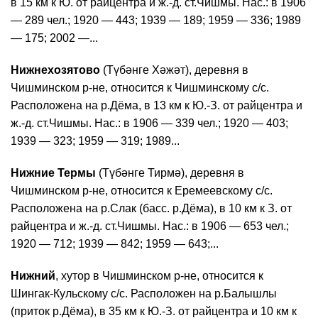
в 15 км к Ю. от райцентра и ж.-д. ст.Чишмы. Нас.: в 1906
— 289 чел.; 1920 — 443; 1939 — 189; 1959 — 336; 1989
— 175; 2002 —...
Нижнехозятово
(Түбәнге Хәжәт), деревня в
Чишминском р-не, относится к Чишминскому с/с.
Расположена на р.Дёма, в 13 км к Ю.-З. от райцентра и
ж.-д. ст.Чишмы. Нас.: в 1906 — 339 чел.; 1920 — 403;
1939 — 323; 1959 — 319; 1989...
Нижние Термы
(Түбәнге Тирмә), деревня в
Чишминском р-не, относится к Еремеевскому с/с.
Расположена на р.Слак (басс. р.Дёма), в 10 км к З. от
райцентра и ж.-д. ст.Чишмы. Нас.: в 1906 — 653 чел.;
1920 — 712; 1939 — 842; 1959 — 643;...
Нижний
, хутор в Чишминском р-не, относится к
Шингак-Кульскому с/с. Расположен на р.Балышлы
(приток р.Дёма), в 35 км к Ю.-З. от райцентра и 10 км к