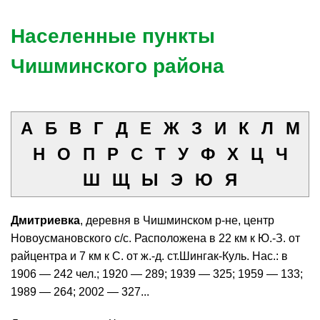
Населенные пункты
Чишминского района
А
Б
В
Г
Д
Е
Ж
З
И
К
Л
М
Н
О
П
Р
С
Т
У
Ф
Х
Ц
Ч
Ш
Щ
Ы
Э
Ю
Я
Дмитриевка
, деревня в Чишминском р-не, центр
Новоусмановского с/с. Расположена в 22 км к Ю.-З. от
райцентра и 7 км к С. от ж.-д. ст.Шингак-Куль. Нас.: в
1906 — 242 чел.; 1920 — 289; 1939 — 325; 1959 — 133;
1989 — 264; 2002 — 327...