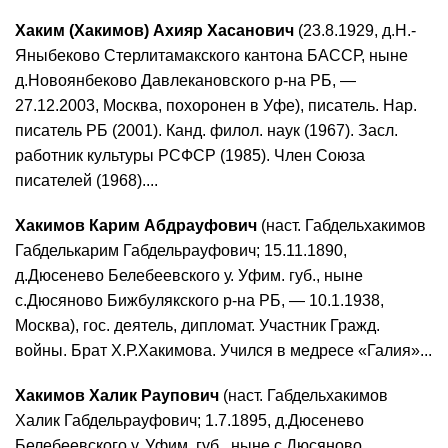
Хаким (Хакимов) Ахияр Хасанович
(23.8.1929, д.Н.-
Яныбеково Стерлитамакского кантона БАССР, ныне
д.Новоянбеково Давлекановского р-на РБ, —
27.12.2003, Москва, похоронен в Уфе), писатель. Нар.
писатель РБ (2001). Канд. филол. наук (1967). Засл.
работник культуры РСФСР (1985). Член Союза
писателей (1968)....
Хакимов Карим Абдрауфович
(наст. Габдельхакимов
Габделькарим Габдельрауфович; 15.11.1890,
д.Дюсенево Белебеевского у. Уфим. губ., ныне
с.Дюсяново Бижбулякского р-на РБ, — 10.1.1938,
Москва), гос. деятель, дипломат. Участник Гражд.
войны. Брат Х.Р.Хакимова. Учился в медресе «Галия»...
Хакимов Халик Раупович
(наст. Габдельхакимов
Халик Габдельрауфович; 1.7.1895, д.Дюсенево
Белебеевского у. Уфим. губ., ныне с.Дюсяново