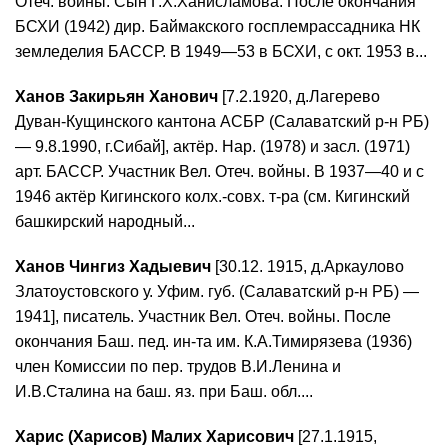
Отеч. войны. Сын Г.Х.Ханисламова. После окончания
БСХИ (1942) дир. Баймакского госплемрассадника НК
земледелия БАССР. В 1949—53 в БСХИ, с окт. 1953 в...
Ханов Закирьян Ханович
[7.2.1920, д.Лагерево
Дуван-Кущинского кантона АСБР (Салаватский р-н РБ)
— 9.8.1990, г.Сибай], актёр. Нар. (1978) и засл. (1971)
арт. БАССР. Участник Вел. Отеч. войны. В 1937—40 и с
1946 актёр Кигинского колх.-совх. т-ра (см. Кигинский
башкирский народный...
Ханов Чингиз Хадыевич
[30.12. 1915, д.Аркаулово
Златоустовского у. Уфим. губ. (Салаватский р-н РБ) —
1941], писатель. Участник Вел. Отеч. войны. После
окончания Баш. пед. ин-та им. К.А.Тимирязева (1936)
член Комиссии по пер. трудов В.И.Ленина и
И.В.Сталина на баш. яз. при Баш. обл....
Харис (Харисов) Малих Харисович
[27.1.1915,