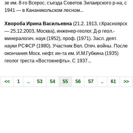
зе им. 8-го Всерос. съезда Советов Зилаирского р-на, с
1941 — в Кананикольском лесном...
Хвороба Ирина Васильевна
(21.2. 1913, г.Красноярск
— 25.12.2003, Москва), инженер-геолог. Д-р геол.-
минералогич. наук (1952), проф. (1971). Засл. деят.
науки РСФСР (1980). Участник Вел. Отеч. войны. После
окончания Моск. нефт. ин-та им. И.М.Губкина (1935)
геолог треста «Востокнефть». С 1937...
<<
1
..
53
54
55
56
57
..
61
>>