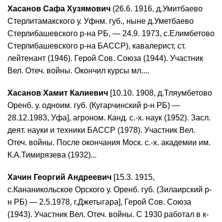
Хасанов Сафа Хузямович
(26.6. 1916, д.Умитбаево
Стерлитамакского у. Уфнм. губ., ныне д.Уметбаево
Стерлибашевского р-на РБ, — 24.9. 1973, с.Елимбетово
Стерлибашевского р-на БАССР), кавалерист, ст.
лейтенант (1946). Герой Сов. Союза (1944). Участник
Вел. Отеч. войны. Окончил курсы мл....
Хасанов Хамит Калиевич
[10.10. 1908, д.Тляумбетово
Оренб. у. одноим. губ. (Кугарчинский р-н РБ) —
28.12.1983, Уфа], агроном. Канд. с.-х. наук (1952). Засл.
деят. науки и техники БАССР (1978). Участник Вел.
Отеч. войны. После окончания Моск. с.-х. академии им.
К.А.Тимирязева (1932)...
Хачин Георгий Андреевич
[15.3. 1915,
с.Кананикольское Орского у. Оренб. губ. (Зилаирский р-
н РБ) — 2.5.1978, г.Джетыгара], Герой Сов. Союза
(1943). Участник Вел. Отеч. войны. С 1930 работал в к-