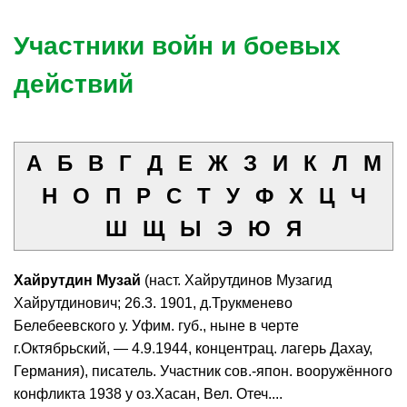
Участники войн и боевых
действий
А
Б
В
Г
Д
Е
Ж
З
И
К
Л
М
Н
О
П
Р
С
Т
У
Ф
Х
Ц
Ч
Ш
Щ
Ы
Э
Ю
Я
Хайрутдин Музай
(наст. Хайрутдинов Музагид
Хайрутдинович; 26.3. 1901, д.Трукменево
Белебеевского у. Уфим. губ., ныне в черте
г.Октябрьский, — 4.9.1944, концентрац. лагерь Дахау,
Германия), писатель. Участник сов.-япон. вооружённого
конфликта 1938 у оз.Хасан, Вел. Отеч....