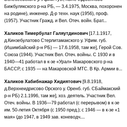
Бижбулякского р-на РБ, — 3.4.1975, Москва, похоронен
на родине), инженер. Д-р техн. наук (1956), проф.
(1957). Участник Гражд. и Вел. Отеч. войн. Брат...
Халиков Тимербулат Галяутдинович
[17.1.1917,
д.Кинзебулатово Стерлитамакского у. Уфим. губ.
(Ишимбайский р-н РБ) — 17.6.1958, там же], Герой Сов.
Союза (1944). Участник Вел. Отеч. войны. С 1930 и в
1940—41 работал в к-зе «Урал» Макаровского р-на
БАССР, с 1935 — на Макаровской МТС. В Кр. Армии в...
Халиков Хабибнажар Хидиятович
[9.8.1918,
д.Верхнеидрисово Орского у. Оренб. губ. СБаймакский
р-н РБ) 2.1.1996, там же], хоз. деятель. Участник Вел.
Отеч. войны. В 1936—79 работал (с перерывом) в к-зе
им. 50-летия Октября (с 1950 пред.); с 1946 — в к-зе «1
мая» (до 1947, в 1949 зав. коневодч....