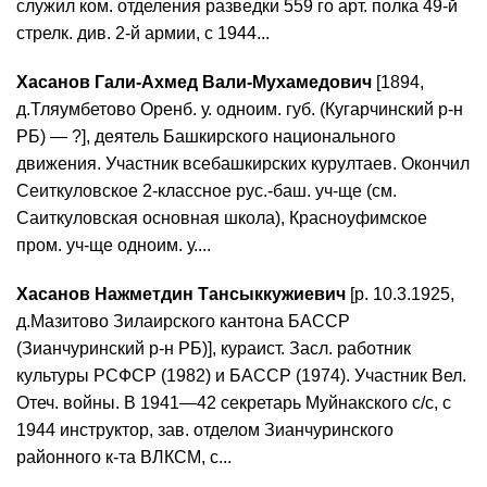
служил ком. отделения разведки 559 го арт. полка 49-й
стрелк. див. 2-й армии, с 1944...
Хасанов Гали-Ахмед Вали-Мухамедович
[1894,
д.Тляумбетово Оренб. у. одноим. губ. (Кугарчинский р-н
РБ) — ?], деятель Башкирского национального
движения. Участник всебашкирских курултаев. Окончил
Сеиткуловское 2-классное рус.-баш. уч-ще (см.
Саиткуловская основная школа), Красноуфимское
пром. уч-ще одноим. у....
Хасанов Нажметдин Тансыккужиевич
[р. 10.3.1925,
д.Мазитово Зилаирского кантона БАССР
(Зианчуринский р-н РБ)], кураист. Засл. работник
культуры РСФСР (1982) и БАССР (1974). Участник Вел.
Отеч. войны. В 1941—42 секретарь Муйнакского с/с, с
1944 инструктор, зав. отделом Зианчуринского
районного к-та ВЛКСМ, с...