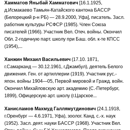
Хамматов Яныбай Хамматович
[16.1.1925,
д.Исмакаево Тамьян-Катайского кантона БАССР
(Белорецкий р-н РБ) — 28.9.2000, Уфа], писатель. Засл.
работник культуры РСФСР (1985). Член Союза
писателей (1966). Участник Вел. Отеч. войны. Окончил
Обл. 2-годичную парт. школу при Баш. обл. к-те КПСС
(1954),...
Ханжин Михаил Васильевич
(17.10. 1871,
г.Самарканд — 30.12.1961, г.Джамбул), деятель Белого
движения. Ген. от артиллерии (1919). Участник рус.-
япон. войны 1904—05, Первой мировой и Гражд. войн.
Окончил Михайловскую арт. академию (С.-Петербург,
1899), Офицерскую арт. школу (г.Царское...
Ханисламов Махмуд Галлямутдинович
(24.1.1918,
г.Оренбург — 4.6.1971, Уфа), зоолог. Канд. с.-х. наук
(1952). Засл. деят. науки БАССР (1968). Участник Вел.