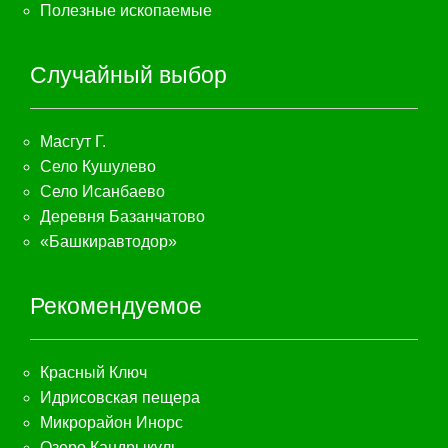
Полезные ископаемые
Случайный выбор
Масгут Г.
Село Кушулево
Село Исанбаево
Деревня Базанчатово
«Башкиравтодор»
Рекомендуемое
Красный Ключ
Идрисовская пещера
Микрорайон Инорс
Озеро Кандрыкуль