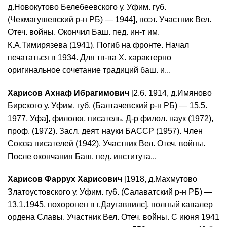
д.Новокутово Белебеевского у. Уфим. губ.
(Чекмагушевский р-н РБ) — 1944], поэт. Участник Вел.
Отеч. войны. Окончил Баш. пед. ин-т им.
К.А.Тимирязева (1941). Погиб на фронте. Начал
печататься в 1934. Для тв-ва Х. характерно
оригинальное сочетание традиций баш. и...
Харисов Ахнаф Ибрагимович
[2.6. 1914, д.Имяново
Бирского у. Уфим. губ. (Балтачевский р-н РБ) — 15.5.
1977, Уфа], филолог, писатель. Д-р филол. наук (1972),
проф. (1972). Засл. деят. науки БАССР (1957). Член
Союза писателей (1942). Участник Вел. Отеч. войны.
После окончания Баш. пед. института...
Харисов Фаррух Харисович
[1918, д.Махмутово
Златоустовского у. Уфим. гу6. (Салаватский р-н РБ) —
13.1.1945, похоронен в г.Даугавпилс], полный кавалер
ордена Славы. Участник Вел. Отеч. войны. С июня 1941